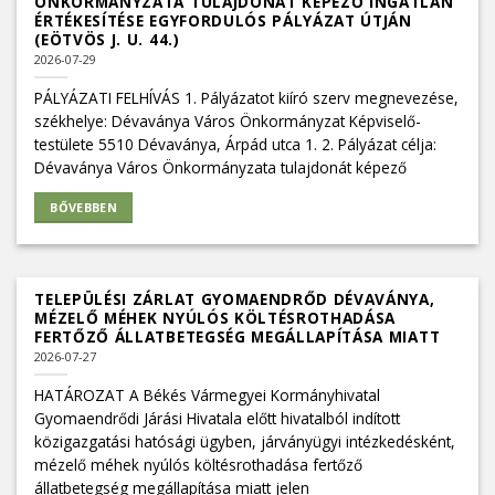
ÖNKORMÁNYZATA TULAJDONÁT KÉPEZŐ INGATLAN
ÉRTÉKESÍTÉSE EGYFORDULÓS PÁLYÁZAT ÚTJÁN
(EÖTVÖS J. U. 44.)
2026-07-29
PÁLYÁZATI FELHÍVÁS 1. Pályázatot kiíró szerv megnevezése,
székhelye: Dévaványa Város Önkormányzat Képviselő-
testülete 5510 Dévaványa, Árpád utca 1. 2. Pályázat célja:
Dévaványa Város Önkormányzata tulajdonát képező
BŐVEBBEN
TELEPÜLÉSI ZÁRLAT GYOMAENDRŐD DÉVAVÁNYA,
MÉZELŐ MÉHEK NYÚLÓS KÖLTÉSROTHADÁSA
FERTŐZŐ ÁLLATBETEGSÉG MEGÁLLAPÍTÁSA MIATT
2026-07-27
HATÁROZAT A Békés Vármegyei Kormányhivatal
Gyomaendrődi Járási Hivatala előtt hivatalból indított
közigazgatási hatósági ügyben, járványügyi intézkedésként,
mézelő méhek nyúlós költésrothadása fertőző
állatbetegség megállapítása miatt jelen