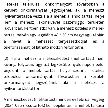
illetékes települési önkormányzat, fővárosban a
kerületi önkormányzat jegyzőjénél, aki a méhészt
nyilvántartásba veszi. Ha a méhek állandó tartási helye
nem a méhész lakóhelyével összefüggő területen
(udvarban, kertben stb.) van, a méhész köteles a méhek
x
tartási helyén egy legalább 40
30 cm nagyságú táblán
a nevét, a méhészet tenyészetkódját és a
telefonszámát jól látható módon feltüntetni.
(2) Ha a méhész a méhészkedést (méhtartást) nem
kívánja folytatni, úgy azt legkésőbb nyolc napon belül
bejelenti a méhek tartási helye szerint illetékes
települési önkormányzat, fővárosban a kerületi
önkormányzat jegyzőjénél, aki a méhészt a
nyilvántartásból törli.
A méhészkedést (méhtartást)
minden év február végéig
(2024. 02.29. csütörtök)
kell bejelenteni a méhek tartása