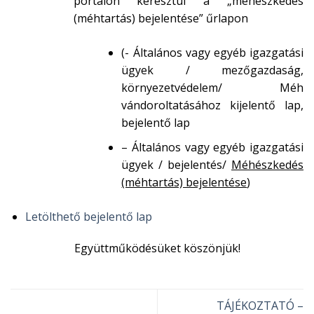
portálon keresztül a „méhészkedés
(méhtartás) bejelentése” űrlapon
(- Általános vagy egyéb igazgatási
ügyek / mezőgazdaság,
környezetvédelem/ Méh
vándoroltatásához kijelentő lap,
bejelentő lap
– Általános vagy egyéb igazgatási
ügyek / bejelentés/
Méhészkedés
(méhtartás) bejelentése
)
Letölthető bejelentő lap
Együttműködésüket köszönjük!
TÁJÉKOZTATÓ –