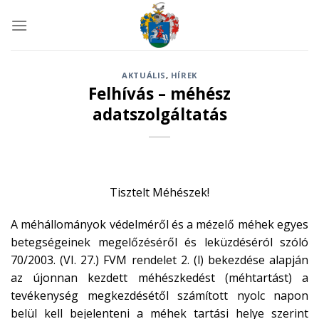
Skip
to
content
AKTUÁLIS
,
HÍREK
Felhívás – méhész
adatszolgáltatás
Tisztelt Méhészek!
A méhállományok védelméről és a mézelő méhek egyes
betegségeinek megelőzéséről és leküzdéséról szóló
70/2003. (VI. 27.) FVM rendelet 2. (l) bekezdése alapján
az újonnan kezdett méhészkedést (méhtartást) a
tevékenység megkezdésétől számított nyolc napon
belül kell bejelenteni a méhek tartási helye szerint