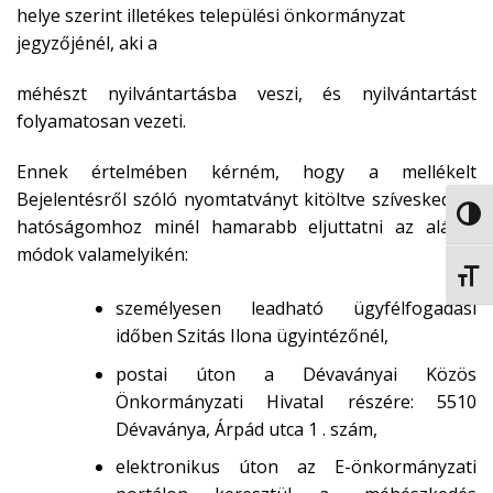
helye szerint illetékes települési önkormányzat
jegyzőjénél, aki a
méhészt nyilvántartásba veszi, és nyilvántartást
folyamatosan vezeti.
Ennek értelmében kérném, hogy a mellékelt
Bejelentésről szóló nyomtatványt kitöltve szíveskedjen
NAGY
hatóságomhoz minél hamarabb eljuttatni az alábbi
módok valamelyikén:
BETŰ
személyesen leadható ügyfélfogadási
időben Szitás Ilona ügyintézőnél,
postai úton a Dévaványai Közös
Önkormányzati Hivatal részére: 5510
Dévaványa, Árpád utca 1 . szám,
elektronikus úton az E-önkormányzati