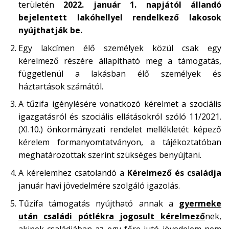
területén
2022. január 1. napjától állandó
bejelentett lakóhellyel rendelkező lakosok
nyújthatják be.
Egy lakcímen élő személyek közül csak egy
kérelmező részére állapítható meg a támogatás,
függetlenül a lakásban élő személyek és
háztartások számától.
A tűzifa igénylésére vonatkozó kérelmet a szociális
igazgatásról és szociális ellátásokról szóló 11/2021.
(XI.10.) önkormányzati rendelet mellékletét képező
kérelem formanyomtatványon, a tájékoztatóban
meghatározottak szerint szükséges benyújtani.
A kérelemhez csatolandó a
Kérelmező és családja
január havi jövedelmére szolgáló igazolás.
Tűzifa támogatás nyújtható annak a
gyermeke
után családi pótlékra jogosult kérelmező
nek,
akinek családjában az egy főre jutó jövedelem nem