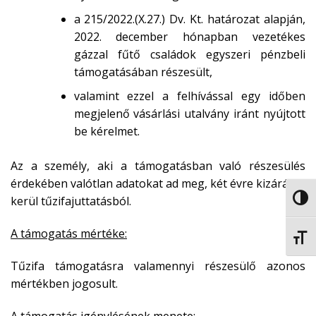
a 215/2022.(X.27.) Dv. Kt. határozat alapján,
2022. december hónapban vezetékes
gázzal fűtő családok egyszeri pénzbeli
támogatásában részesült,
valamint ezzel a felhívással egy időben
megjelenő vásárlási utalvány iránt nyújtott
be kérelmet.
Az a személy, aki a támogatásban való részesülés
érdekében valótlan adatokat ad meg, két évre kizárásra
kerül tűzifajuttatásból.
NAGY
A támogatás mértéke:
BETŰ
Tűzifa támogatásra valamennyi részesülő azonos
mértékben jogosult.
A támogatás igénylésének menete: