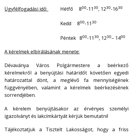
00
30
30
30
Ügyfélfogadási idő:
Hétfő 8
-11
, 12
-16
00
30
Kedd 8
-11
00
30
30
00
Péntek 8
-11
, 12
– 14
A kérelmek elbírálásának menete:
Dévaványa Város Polgármestere a beérkező
kérelmekről a benyújtási határidőt követően egyedi
határozattal dönt, a meglévő fa mennyiségének
függvényében, valamint a kérelmek beérkezésének
sorrendjében.
A kérelem benyújtásakor az érvényes személyi
igazolványt és lakcímkártyát kérjük bemutatni!
Tájékoztatjuk a Tisztelt Lakosságot, hogy a friss