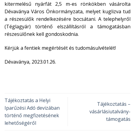
kitermelésű nyárfát 2,5 m-es rönkökben vásárolta
Dévaványa Város Önkormányzata, melyet kuglizva tud
a részesülők rendelkezésére bocsátani. A telephelyről
(Téglagyár) történő elszállításról a támogatásban
részesülőnek kell gondoskodnia.
Kérjük a fentiek megértését és tudomásulvételét!
Dévaványa, 2023.01.26.
Tájékoztatás a Helyi
Tájékoztatás –
Iparűzési Adó devizában
vásárlásiutalvány-
történő megfizetésének
támogatás
lehetőségéről