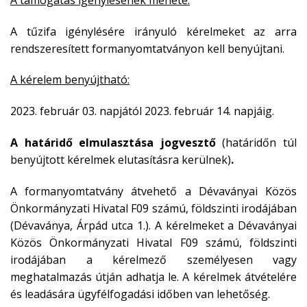
A tűzifa igénylésére irányuló kérelmeket az arra
rendszeresített formanyomtatványon kell benyújtani.
A kérelem benyújtható:
2023. február 03. napjától 2023. február 14. napjáig.
A határidő elmulasztása jogvesztő
(határidőn túl
benyújtott kérelmek elutasításra kerülnek)
.
A formanyomtatvány átvehető a Dévaványai Közös
Önkormányzati Hivatal F09 számú, földszinti irodájában
(Dévaványa, Árpád utca 1.). A kérelmeket a Dévaványai
Közös Önkormányzati Hivatal F09 számú, földszinti
irodájában a kérelmező személyesen vagy
meghatalmazás útján adhatja le. A kérelmek átvételére
és leadására ügyfélfogadási időben van lehetőség.