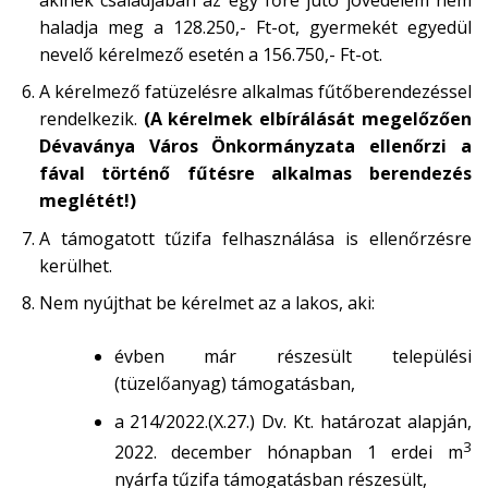
haladja meg a 128.250,- Ft-ot, gyermekét egyedül
nevelő kérelmező esetén a 156.750,- Ft-ot.
A kérelmező fatüzelésre alkalmas fűtőberendezéssel
rendelkezik.
(A kérelmek elbírálását megelőzően
Dévaványa Város Önkormányzata ellenőrzi a
fával történő fűtésre alkalmas berendezés
meglétét!)
A támogatott tűzifa felhasználása is ellenőrzésre
kerülhet.
Nem nyújthat be kérelmet az a lakos, aki:
évben már részesült települési
(tüzelőanyag) támogatásban,
a 214/2022.(X.27.) Dv. Kt. határozat alapján,
3
2022. december hónapban 1 erdei m
nyárfa tűzifa támogatásban részesült,