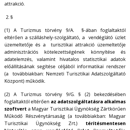
attrakció.
§
(1) A Turizmus törvény 9/A. §-ában foglaltaktól
eltérően a szálláshely-szolgáltató, a vendéglátó üzlet
üzemeltetője és a turisztikai attrakció üzemeltetője
adminisztrációs kötelezettségének könnyítése és
adatelemzés, valamint hivatalos statisztikai adatok
előállításának segítése céljából informatikai rendszer
(a továbbiakban: Nemzeti Turisztikai Adatszolgáltató
Központ) működik.
(2) A Turizmus törvény 9/G. § (2) bekezdésében
foglaltaktól eltérően
az adatszolgáltatásra alkalmas
szoftvert
a Magyar Turisztikai Ügynökség Zártkörűen
Működő Részvénytársaság (a továbbiakban: Magyar
Turisztikai Ügynökség Zrt.)
térítésmentesen