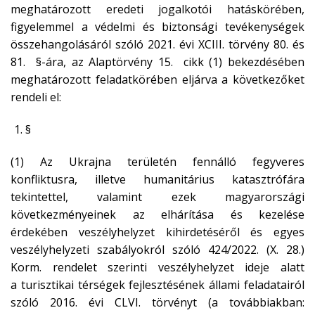
meghatározott eredeti jogalkotói hatáskörében,
figyelemmel a védelmi és biztonsági tevékenységek
összehangolásáról szóló 2021. évi XCIII. törvény 80. és
81. §-ára, az Alaptörvény 15. cikk (1) bekezdésében
meghatározott feladatkörében eljárva a következőket
rendeli el:
§
(1) Az Ukrajna területén fennálló fegyveres
konfliktusra, illetve humanitárius katasztrófára
tekintettel, valamint ezek magyarországi
következményeinek az elhárítása és kezelése
érdekében veszélyhelyzet kihirdetéséről és egyes
veszélyhelyzeti szabályokról szóló 424/2022. (X. 28.)
Korm. rendelet szerinti veszélyhelyzet ideje alatt
a turisztikai térségek fejlesztésének állami feladatairól
szóló 2016. évi CLVI. törvényt (a továbbiakban: