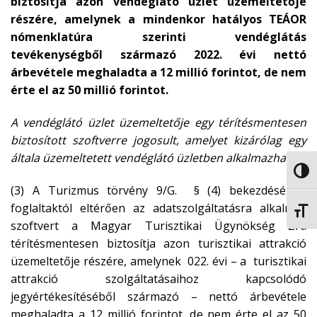
biztosítja azon vendéglátó üzlet üzemeltetője
részére, amelynek a mindenkor hatályos TEÁOR
nómenklatúra szerinti vendéglátás
tevékenységből származó 2022. évi nettó
árbevétele meghaladta a 12 millió forintot, de nem
érte el az 50 millió forintot.
A vendéglátó üzlet üzemeltetője egy térítésmentesen
biztosított szoftverre jogosult, amelyet kizárólag egy
általa üzemeltetett vendéglátó üzletben alkalmazhat.
NAGY
(3) A Turizmus törvény 9/G. § (4) bekezdésében
foglaltaktól eltérően az adatszolgáltatásra alkalmas
BETŰ
szoftvert a Magyar Turisztikai Ügynökség Zrt.
térítésmentesen biztosítja azon turisztikai attrakció
üzemeltetője részére, amelynek 022. évi – a turisztikai
attrakció szolgáltatásaihoz kapcsolódó
jegyértékesítéséből származó – nettó árbevétele
meghaladta a 12 millió forintot, de nem érte el az 50