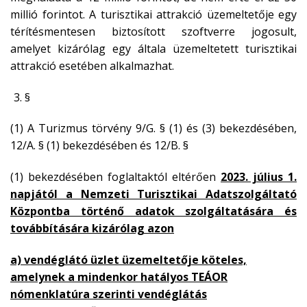
millió forintot. A turisztikai attrakció üzemeltetője egy
térítésmentesen biztosított szoftverre jogosult,
amelyet kizárólag egy általa üzemeltetett turisztikai
attrakció esetében alkalmazhat.
§
(1) A Turizmus törvény 9/G. § (1) és (3) bekezdésében,
12/A. § (1) bekezdésében és 12/B. §
(1) bekezdésében foglaltaktól eltérően
2023. július 1.
napjától a Nemzeti Turisztikai Adatszolgáltató
Központba történő adatok szolgáltatására és
továbbítására kizárólag azon
a) vendéglátó üzlet üzemeltetője köteles,
amelynek a mindenkor hatályos TEÁOR
nómenklatúra szerinti vendéglátás