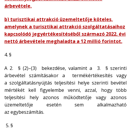
árbevétele,
b) turisztikai attrakció üzemeltetője köteles,
amelynek a turisztikai attrakció szolgáltatásaihoz
kapcsolódó jegyértékesítéséből származó 2022. évi
nettó árbevétele meghaladta a 12 millió forintot.
4. §
A 2. § (2)–(3) bekezdése, valamint a 3. § szerinti
árbevétel számításakor a termékértékesítés vagy
a szolgáltatásnyújtás teljesítési helye szerinti bevétel
mértékét kell figyelembe venni, azzal, hogy több
teljesítési hely azonos működtetője vagy azonos
üzemeltetője esetén sem alkalmazható
az egybeszámítás.
§