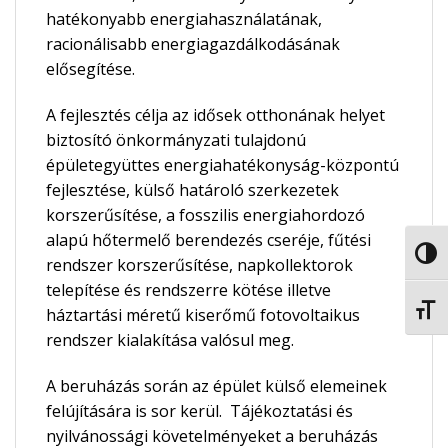
hatékonyabb energiahasználatának,
racionálisabb energiagazdálkodásának
elősegítése.
A fejlesztés célja az idősek otthonának helyet
biztosító önkormányzati tulajdonú
épületegyüttes energiahatékonyság-központú
fejlesztése, külső határoló szerkezetek
korszerűsítése, a fosszilis energiahordozó
alapú hőtermelő berendezés cseréje, fűtési
NAGY
rendszer korszerűsítése, napkollektorok
telepítése és rendszerre kötése illetve
BETŰ
háztartási méretű kiserőmű fotovoltaikus
rendszer kialakítása valósul meg.
A beruházás során az épület külső elemeinek
felújítására is sor kerül. Tájékoztatási és
nyilvánossági követelményeket a beruházás