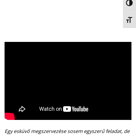
NAGY
BETŰ
Egy esküvő megszervezése sosem egyszerű feladat, de