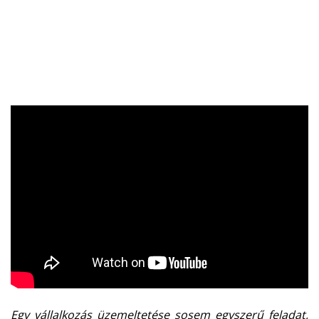
Egy vállalkozás üzemeltetése sosem egyszerű feladat,