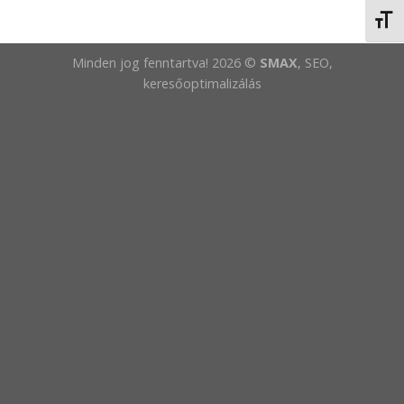
BETŰ
Minden jog fenntartva! 2026 ©
SMAX
, SEO,
keresőoptimalizálás