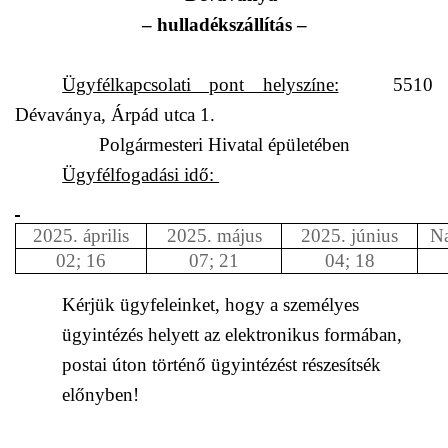
– hulladékszállítás –
Ügyfélkapcsolati pont helyszíne:
5510
Dévaványa, Árpád utca 1.
Polgármesteri Hivatal épületében
Ügyfélfogadási idő:
2025. április
2025. május
2025. június
Na
02; 16
07; 21
04; 18
Kérjük ügyfeleinket, hogy a személyes
ügyintézés helyett az elektronikus formában,
postai úton történő ügyintézést részesítsék
előnyben!