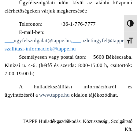
Ügyfélszolgálati időn kívül az alábbi központi
elérhetőségeken várjuk megkeresését:
Telefonon: +36-1-776-7777
NAGY
E-mail-ben:
ugyfelszolgalat@tappe.hu
,
uzletiugyfel@tappe.hu
,
BETŰ
szallitasi-informaciok@tappe.hu
Személyesen vagy postai úton: 5600 Békéscsaba,
Kinizsi u. 4-6. (hétfő és szerda: 8:00-15:00 h, csütörtök:
7:00-19:00 h)
A hulladékszállítási információkról és
ügyintézésről a
www.tappe.hu
oldalon tájékozódhat.
TAPPE Hulladékgazdálkodási Köztisztasági, Szolgáltató
Kft.