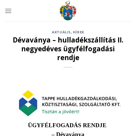
Skip
to
content
AKTUÁLIS
,
HÍREK
Dévaványa – hulladékszállítás II.
negyedéves ügyfélfogadási
rendje
ÜGYFÉLFOGADÁS RENDJE
– Dévaványa