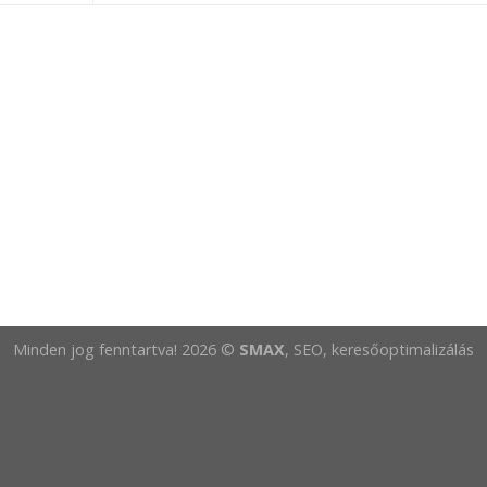
Minden jog fenntartva! 2026 ©
SMAX
, SEO, keresőoptimalizálás