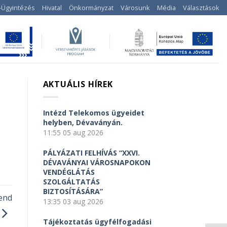
-Ügyintézés
Hivatal
Önkormányzat
Városunk
Média
Választások
AKTUÁLIS HÍREK
Intézd Telekomos ügyeidet
helyben, Dévaványán.
11:55
05 aug 2026
PÁLYÁZATI FELHÍVÁS “XXVI.
DÉVAVÁNYAI VÁROSNAPOKON
VENDÉGLÁTÁS
SZOLGÁLTATÁS
BIZTOSÍTÁSÁRA”
rend
13:35
03 aug 2026
Tájékoztatás ügyfélfogadási