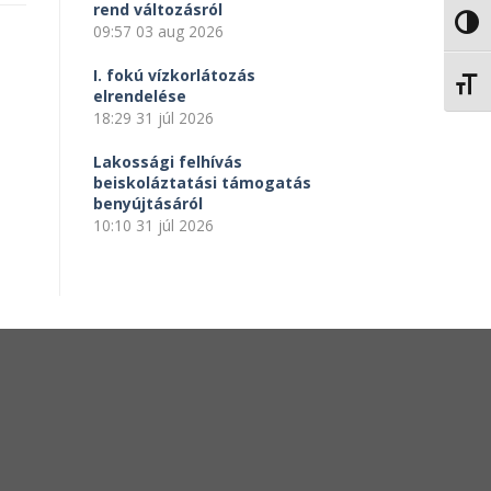
rend változásról
NAGY
09:57
03 aug 2026
I. fokú vízkorlátozás
BETŰ
elrendelése
18:29
31 júl 2026
Lakossági felhívás
beiskoláztatási támogatás
benyújtásáról
10:10
31 júl 2026