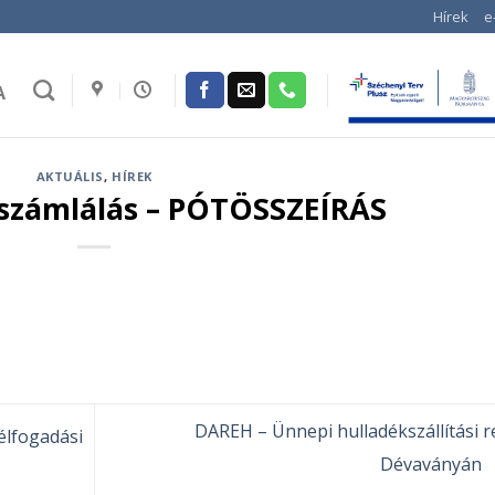
Hírek
e
A
AKTUÁLIS
,
HÍREK
pszámlálás – PÓTÖSSZEÍRÁS
DAREH – Ünnepi hulladékszállítási 
élfogadási
Dévaványán