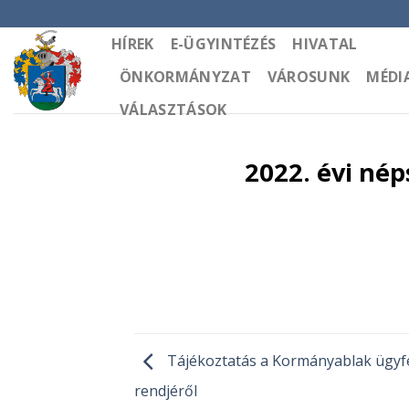
Skip
to
HÍREK
E-ÜGYINTÉZÉS
HIVATAL
content
ÖNKORMÁNYZAT
VÁROSUNK
MÉDI
VÁLASZTÁSOK
2022. évi né
Tájékoztatás a Kormányablak ügyf
rendjéről