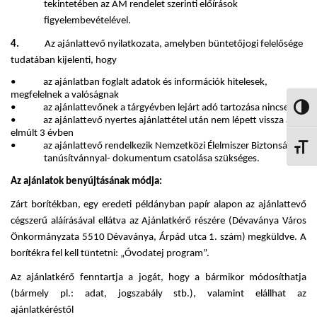
tekintetében az AM rendelet szerinti előírások
figyelembevételével.
4.
Az ajánlattevő nyilatkozata, amelyben büntetőjogi felelősége
tudatában kijelenti, hogy
• az ajánlatban foglalt adatok és információk hitelesek,
megfelelnek a valóságnak
• az ajánlattevőnek a tárgyévben lejárt adó tartozása nincsen
NAGY
• az ajánlattevő nyertes ajánlattétel után nem lépett vissza az
elmúlt 3 évben
• az ajánlattevő rendelkezik Nemzetközi Élelmiszer Biztonsági
BETŰ
tanúsítvánnyal- dokumentum csatolása szükséges.
Az ajánlatok benyújtásának módja:
Zárt borítékban, egy eredeti példányban papír alapon az ajánlattevő
cégszerű aláírásával ellátva az Ajánlatkérő részére (Dévaványa Város
Önkormányzata 5510 Dévaványa, Árpád utca 1. szám) megküldve. A
borítékra fel kell tüntetni: „Óvodatej program”.
Az ajánlatkérő fenntartja a jogát, hogy a bármikor módosíthatja
(bármely pl.: adat, jogszabály stb.), valamint elállhat az
ajánlatkéréstől