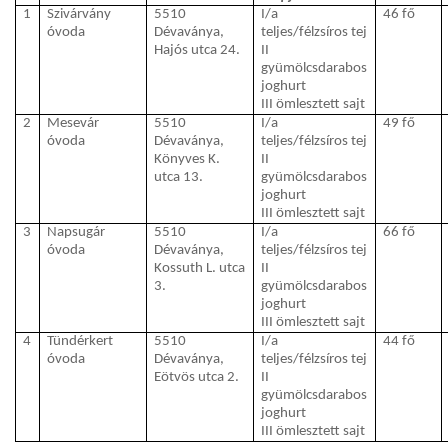
1
Szivárvány
5510
I/a
46 fő
óvoda
Dévaványa,
teljes/félzsíros tej
Hajós utca 24.
II
gyümölcsdarabos
joghurt
III ömlesztett sajt
2
Mesevár
5510
I/a
49 fő
óvoda
Dévaványa,
teljes/félzsíros tej
Könyves K.
II
utca 13.
gyümölcsdarabos
joghurt
III ömlesztett sajt
3
Napsugár
5510
I/a
66 fő
óvoda
Dévaványa,
teljes/félzsíros tej
Kossuth L. utca
II
3.
gyümölcsdarabos
joghurt
III ömlesztett sajt
4
Tündérkert
5510
I/a
44 fő
óvoda
Dévaványa,
teljes/félzsíros tej
Eötvös utca 2.
II
gyümölcsdarabos
joghurt
III ömlesztett sajt