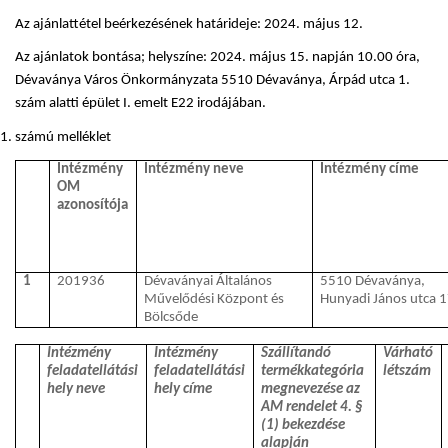
Az ajánlattétel beérkezésének határideje: 2024. május 12.
Az ajánlatok bontása; helyszíne: 2024. május 15. napján 10.00 óra,
Dévaványa Város Önkormányzata 5510 Dévaványa, Árpád utca 1.
szám alatti épület I. emelt E22 irodájában.
számú melléklet
Intézmény
Intézmény neve
Intézmény címe
OM
azonosítója
1
201936
Dévaványai Általános
5510 Dévaványa,
Művelődési Központ és
Hunyadi János utca 1
Bölcsőde
Intézmény
Intézmény
Szállítandó
Várható
feladatellátási
feladatellátási
termékkategória
létszám
hely neve
hely címe
megnevezése az
AM rendelet 4. §
(1) bekezdése
alapján