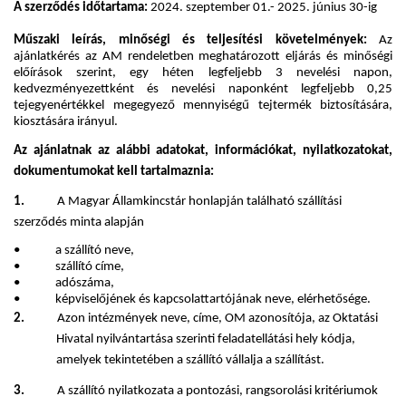
A szerződés időtartama:
2024. szeptember 01.- 2025. június 30-ig
Műszaki leírás, minőségi és teljesítési követelmények:
Az
ajánlatkérés az AM rendeletben meghatározott eljárás és minőségi
előírások szerint, egy héten legfeljebb 3 nevelési napon,
kedvezményezettként és nevelési naponként legfeljebb 0,25
tejegyenértékkel megegyező mennyiségű tejtermék biztosítására,
kiosztására irányul.
Az ajánlatnak az alábbi adatokat, információkat, nyilatkozatokat,
dokumentumokat kell tartalmaznia:
1.
A Magyar Államkincstár honlapján található szállítási
szerződés minta alapján
• a szállító neve,
• szállító címe,
• adószáma,
• képviselőjének és kapcsolattartójának neve, elérhetősége.
2.
Azon intézmények neve, címe, OM azonosítója, az Oktatási
Hivatal nyilvántartása szerinti feladatellátási hely kódja,
amelyek tekintetében a szállító vállalja a szállítást.
3.
A szállító nyilatkozata a pontozási, rangsorolási kritériumok