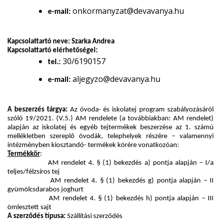
onkormanyzat@devavanya.hu
e-mail:
Kapcsolattartó neve: Szarka Andrea
Kapcsolattartó elérhetőségei:
30/6190157
tel.:
aljegyzo@devavanya.hu
e-mail:
A beszerzés tárgya:
Az óvoda- és iskolatej program szabályozásáról
szóló 19/2021. (V.5.) AM rendelete (a továbbiakban: AM rendelet)
alapján az iskolatej és egyéb tejtermékek beszerzése az 1. számú
mellékletben szereplő óvodák, telephelyek részére – valamennyi
intézményben kiosztandó- termékek körére vonatkozóan:
Termékkör
:
AM rendelet 4. § (1) bekezdés a) pontja alapján – I/a
teljes/félzsíros tej
AM rendelet 4. § (1) bekezdés g) pontja alapján – II
gyümölcsdarabos joghurt
AM rendelet 4. § (1) bekezdés h) pontja alapján – III
ömlesztett sajt
A szerződés típusa:
Szállítási szerződés