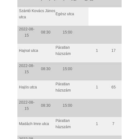
Szántó Kovács János
Egész utca
utca
2022-08-
08:30
15:00
15
Páratlan
Hajnal utca
1
17
házszám
2022-08-
08:30
15:00
15
Páratlan
Hajós utca
1
65
házszám
2022-08-
08:30
15:00
15
Páratlan
Madách Imre utca
1
7
házszám
2022-08-