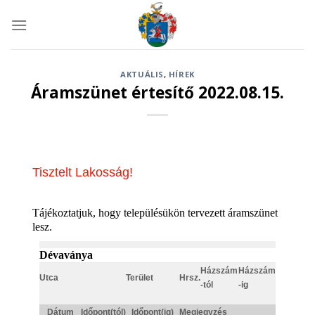
Skip
to
content
AKTUÁLIS
,
HÍREK
Áramszünet értesítő 2022.08.15.
Tisztelt Lakosság!
Tájékoztatjuk, hogy településükön tervezett áramszünet
lesz.
Dévaványa
Házszám
Házszám
Utca
Terület
Hrsz.
-tól
-ig
Dátum
Időpont(tól)
Időpont(ig)
Megjegyzés