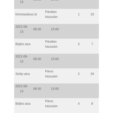
15
Páratlan
Körösladányi út
1
33
házszám
2022-08-
08:30
15:00
15
Páratlan
Böjtös utca
5
7
házszám
2022-08-
08:30
15:00
15
Páros
Sirály utca
2
26
házszám
2022-08-
08:30
15:00
15
Páros
Böjtös utca
4
8
házszám