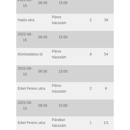
08:30
15:00
15
Páros
Hajós utca
2
36
házszám
2022-08-
08:30
15:00
15
Páros
Körösladányi út
8
54
házszám
2022-08-
08:30
15:00
15
Páros
Erkel Ferenc utca
2
6
házszám
2022-08-
08:30
15:00
15
Páratlan
Erkel Ferenc utca
1
1/1
házszám