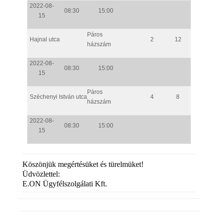
2022-08-
08:30
15:00
15
Páros
Hajnal utca
2
12
házszám
2022-08-
08:30
15:00
15
Páros
Széchenyi István utca
4
8
házszám
2022-08-
08:30
15:00
15
Köszönjük megértésüket és türelmüket!
Üdvözlettel:
E.ON Ügyfélszolgálati Kft.