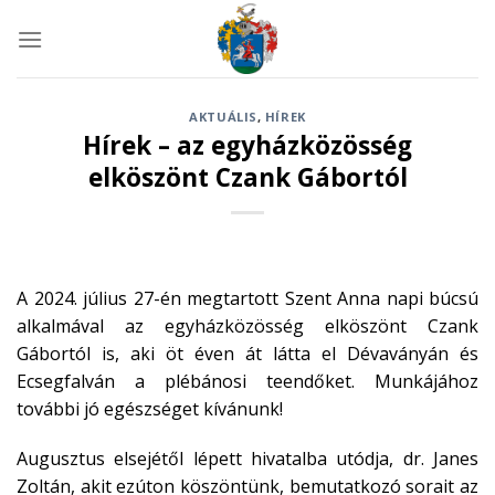
Skip
to
content
AKTUÁLIS
,
HÍREK
Hírek – az egyházközösség
elköszönt Czank Gábortól
A 2024. július 27-én megtartott Szent Anna napi búcsú
alkalmával az egyházközösség elköszönt Czank
Gábortól is, aki öt éven át látta el Dévaványán és
Ecsegfalván a plébánosi teendőket. Munkájához
további jó egészséget kívánunk!
Augusztus elsejétől lépett hivatalba utódja, dr. Janes
Zoltán, akit ezúton köszöntünk, bemutatkozó sorait az