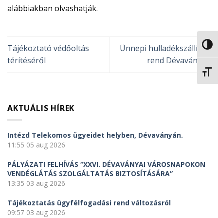
alábbiakban olvashatják.
NAGY
Tájékoztató védőoltás
Ünnepi hulladékszállítási
térítéséről
rend Dévaványán
BETŰ
AKTUÁLIS HÍREK
Intézd Telekomos ügyeidet helyben, Dévaványán.
11:55
05 aug 2026
PÁLYÁZATI FELHÍVÁS “XXVI. DÉVAVÁNYAI VÁROSNAPOKON
VENDÉGLÁTÁS SZOLGÁLTATÁS BIZTOSÍTÁSÁRA”
13:35
03 aug 2026
Tájékoztatás ügyfélfogadási rend változásról
09:57
03 aug 2026