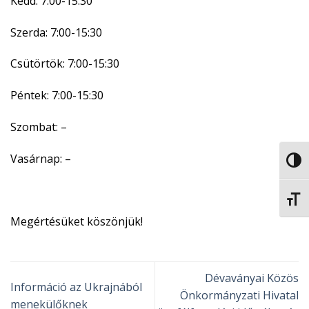
Kedd: 7:00-15:30
Szerda: 7:00-15:30
Csütörtök: 7:00-15:30
Péntek: 7:00-15:30
Szombat: –
Vasárnap: –
NAGY
BETŰ
Megértésüket köszönjük!
Dévaványai Közös
Információ az Ukrajnából
Önkormányzati Hivatal
menekülőknek