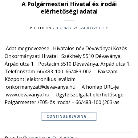
A Polgármesteri Hivatal és irodái
elérhetőségi adatai
POSTED ON
2018-10-17
BY
SZABO.GYORGY
Adat megnevezése Hivatalos név Dévaványai Közös
Önkormányzati Hivatal Székhely 5510 Dévaványa,
Árpád utca 1. Postacím 5510 Dévaványa, Árpád utca 1.
Telefonszám 66/483-100 66/483-002 Faxszám
Központi elektronikus levélcím
onkormanyzat@devavanya.hu A honlap URL-je
www.devavanya.hu Ügyfélszolgálat elérhetősége
Polgármester /E05-ös iroda/ – 66/483-100 (203-as
CONTINUE READING
→
Posted in
Önkormányzás
,
Telefonkönyv