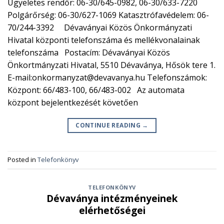
Ügyeletes rendőr: 06-30/645-0982, 06-30/633-7220
Polgárőrség: 06-30/627-1069 Katasztrófavédelem: 06-
70/244-3392 Dévaványai Közös Önkormányzati
Hivatal központi telefonszáma és mellékvonalainak
telefonszáma Postacím: Dévaványai Közös
Önkortmányzati Hivatal, 5510 Dévaványa, Hősök tere 1.
E-mail:onkormanyzat@devavanya.hu Telefonszámok:
Központ: 66/483-100, 66/483-002 Az automata
központ bejelentkezését követően
CONTINUE READING
→
Posted in
Telefonkönyv
TELEFONKÖNYV
Dévaványa intézményeinek
elérhetőségei