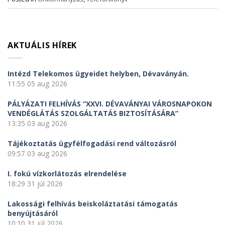
AKTUÁLIS HÍREK
Intézd Telekomos ügyeidet helyben, Dévaványán.
11:55
05 aug 2026
PÁLYÁZATI FELHÍVÁS “XXVI. DÉVAVÁNYAI VÁROSNAPOKON
VENDÉGLÁTÁS SZOLGÁLTATÁS BIZTOSÍTÁSÁRA”
13:35
03 aug 2026
Tájékoztatás ügyfélfogadási rend változásról
09:57
03 aug 2026
I. fokú vízkorlátozás elrendelése
18:29
31 júl 2026
Lakossági felhívás beiskoláztatási támogatás
benyújtásáról
10:10
31 júl 2026