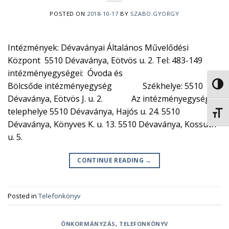
POSTED ON
2018-10-17
BY
SZABO.GYORGY
Intézmények: Dévaványai Általános Művelődési
Központ 5510 Dévaványa, Eötvös u. 2. Tel: 483-149
intézményegységei: Óvoda és
Bölcsőde intézményegység Székhelye: 5510
NAGY
Dévaványa, Eötvös J. u. 2. Az intézményegység
telephelye 5510 Dévaványa, Hajós u. 24. 5510
BETŰ
Dévaványa, Könyves K. u. 13. 5510 Dévaványa, Kossuth
u. 5.
CONTINUE READING
→
Posted in
Telefonkönyv
ÖNKORMÁNYZÁS
,
TELEFONKÖNYV