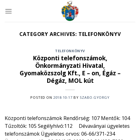
Skip
to
content
CATEGORY ARCHIVES:
TELEFONKÖNYV
TELEFONKÖNYV
Központi telefonszámok,
Önkormányzati Hivatal,
Gyomaközszolg Kft., E – on, Égáz –
Dégáz, MOL kút
POSTED ON
2018-10-17
BY
SZABO.GYORGY
Központi telefonszámok Rendőrség: 107 Mentők: 104
Tűzoltók: 105 Segélyhívó:112 Dévaványai ügyeletes
telefonszámok Ügyeletes orvos: 06-66/371-234