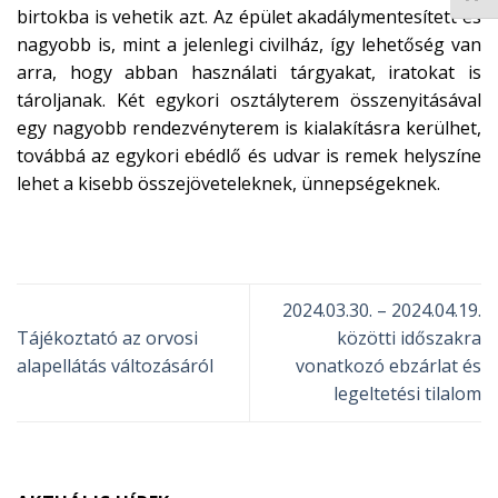
birtokba is vehetik azt. Az épület akadálymentesített és
nagyobb is, mint a jelenlegi civilház, így lehetőség van
arra, hogy abban használati tárgyakat, iratokat is
tároljanak. Két egykori osztályterem összenyitásával
egy nagyobb rendezvényterem is kialakításra kerülhet,
továbbá az egykori ebédlő és udvar is remek helyszíne
lehet a kisebb összejöveteleknek, ünnepségeknek.
2024.03.30. – 2024.04.19.
Tájékoztató az orvosi
közötti időszakra
alapellátás változásáról
vonatkozó ebzárlat és
legeltetési tilalom