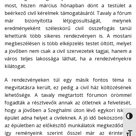
most, hiszen március hónapban dönt a testület a
beérkező civil kérelmek támogatásáról. Tavaly a fórum
már bizonyította létjogosultságát, melynek
eredményeként széleskörű civil összefogás tanúi
lehettünk több sikeres rendezvényen is. A mostani
megbeszélésen is több elképzelés testet öltött, melyet
a jövőben nem csak a civil szervezetek tagjai, hanem a
város teljes lakossága láthat, ha a rendezvényekre
kilátogat.
A rendezvényeken túl egy másik fontos téma is
megvitatásra került, ez pedig a civil ház költözésének
lehetősége. A tavaly megtartott fórumon örömmel
fogadták a résztvevők annak az ötletnek a felvetését,
hogy a jövőben a Szeghalmi úton lévő egykori iskolai
NAGY
épület adna helyet a civileknek. A jó idő beköszöntével
az épületben az előkészítő munkálatok megkezdődtek,
így reményeink szerint ősszel már az érintettek
BETŰ