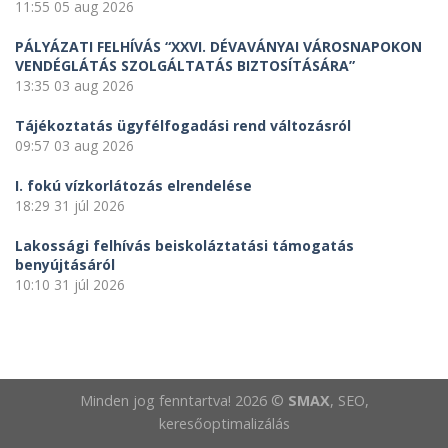
11:55
05 aug 2026
PÁLYÁZATI FELHÍVÁS “XXVI. DÉVAVÁNYAI VÁROSNAPOKON
VENDÉGLÁTÁS SZOLGÁLTATÁS BIZTOSÍTÁSÁRA”
13:35
03 aug 2026
Tájékoztatás ügyfélfogadási rend változásról
09:57
03 aug 2026
I. fokú vízkorlátozás elrendelése
18:29
31 júl 2026
Lakossági felhívás beiskoláztatási támogatás
benyújtásáról
10:10
31 júl 2026
Minden jog fenntartva! 2026 ©
SMAX
, SEO,
keresőoptimalizálás