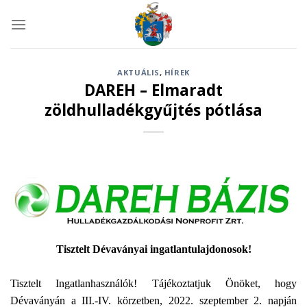
Skip
to
content
AKTUÁLIS
,
HÍREK
DAREH – Elmaradt
zöldhulladékgyűjtés pótlása
Tisztelt Dévaványai ingatlantulajdonosok!
Tisztelt Ingatlanhasználók! Tájékoztatjuk Önöket, hogy
Dévaványán a III.-IV. körzetben, 2022. szeptember 2. napján