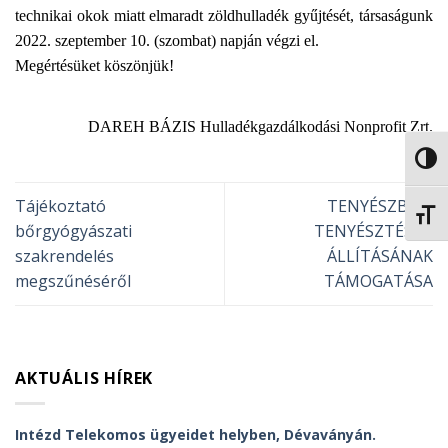
technikai okok miatt elmaradt zöldhulladék gyűjtését, társaságunk
2022. szeptember 10. (szombat) napján végzi el.
Megértésüket köszönjük!
DAREH BÁZIS Hulladékgazdálkodási Nonprofit Zrt.
NAGY
Tájékoztató
TENYÉSZBIKA
BETŰ
bőrgyógyászati
TENYÉSZTÉSBE
szakrendelés
ÁLLÍTÁSÁNAK
megszűnéséről
TÁMOGATÁSA
AKTUÁLIS HÍREK
Intézd Telekomos ügyeidet helyben, Dévaványán.