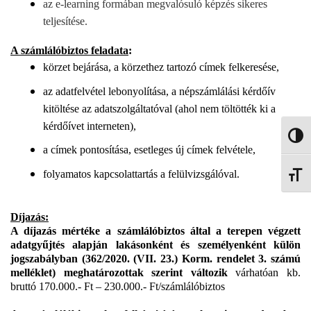
az e-learning formában megvalósuló képzés sikeres
teljesítése.
A számlálóbiztos feladata
:
körzet bejárása, a körzethez tartozó címek felkeresése,
az adatfelvétel lebonyolítása, a népszámlálási kérdőív
kitöltése az adatszolgáltatóval (ahol nem töltötték ki a
kérdőívet interneten),
NAGY
a címek pontosítása, esetleges új címek felvétele,
folyamatos kapcsolattartás a felülvizsgálóval.
BETŰ
Díjazás:
A díjazás mértéke a számlálóbiztos által a terepen végzett
adatgyűjtés alapján lakásonként és személyenként külön
jogszabályban (362/2020. (VII. 23.) Korm. rendelet 3. számú
melléklet) meghatározottak szerint változik
várhatóan kb.
bruttó 170.000.- Ft – 230.000.- Ft/számlálóbiztos