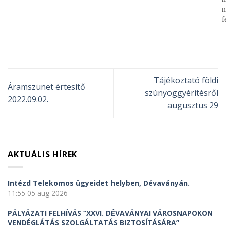
n
f
Tájékoztató földi
Áramszünet értesítő
szúnyoggyérítésről
2022.09.02.
augusztus 29
AKTUÁLIS HÍREK
Intézd Telekomos ügyeidet helyben, Dévaványán.
11:55
05 aug 2026
PÁLYÁZATI FELHÍVÁS “XXVI. DÉVAVÁNYAI VÁROSNAPOKON
VENDÉGLÁTÁS SZOLGÁLTATÁS BIZTOSÍTÁSÁRA”