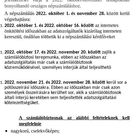
bonyolítandó országos népszámláláshoz.
A népszámlálás
2022. október 1. és november 28.
között kerül
végrehajtásra:
az internetes
2022. október 1. és 2022. október 16. között
önkitöltési időszakban az adatszolgáltatók kizárólag interneten
keresztül, önállóan tölthetik ki a népszámlálási kérdőíveket
2022. október 17. és 2022. november 20. között
zajlik a
számlálóbiztosi terepmunka, ebben az időszakban az
adatszolgáltatás már csak a számlálóbiztosok
közreműködésével, személyes interjúk által teljesíthető
2022. november 21. és 2022. november 28. között
kerül sor a
pótösszeírási időszakra. Ebben az időszakban már csak azon
személyek összeírására kerülhet sor, akik a számlálóbiztosok
általi interjú keretében sem teljesítették adatszolgáltatási
kötelezettségüket.
A számlálóbiztosnak az alábbi feltételeknek kell
megfelelnie
nagykorú, cselekvőképes;