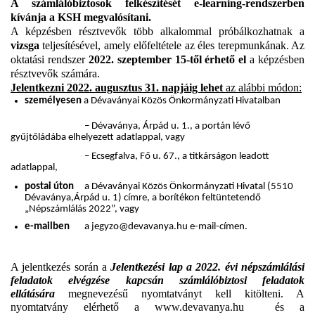
A számlálóbiztosok felkészítését e-learning-rendszerben
kívánja a KSH megvalósítani.
A képzésben résztvevők több alkalommal próbálkozhatnak a
vizsga
teljesítésével, amely előfeltétele az éles terepmunkának. Az
oktatási rendszer
2022. szeptember 15-től érhető el
a képzésben
résztvevők számára.
Jelentkezni 2022. augusztus 31. napjáig lehet
az alábbi módon:
személyesen
a Dévaványai Közös Önkormányzati Hivatalban
– Dévaványa, Árpád u. 1., a portán lévő
gyűjtőládába elhelyezett adatlappal, vagy
– Ecsegfalva, Fő u. 67., a titkárságon leadott
adatlappal,
postai úton
a Dévaványai Közös Önkormányzati Hivatal (5510
Dévaványa,Árpád u. 1) címre, a borítékon feltüntetendő
„Népszámlálás 2022”, vagy
e-mailben
a jegyzo@devavanya.hu e-mail-címen.
A jelentkezés során a
Jelentkezési lap
a 2022. évi népszámlálási
feladatok elvégzése kapcsán számlálóbiztosi feladatok
ellátására
megnevezésű nyomtatványt kell kitölteni. A
nyomtatvány elérhető a
www.devavanya.hu
és a