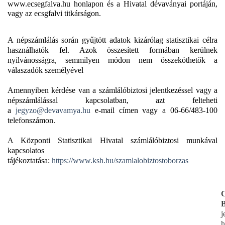
www.ecsegfalva.hu honlapon és a Hivatal dévaványai portáján,
vagy az ecsgfalvi titkárságon.
A népszámlálás során gyűjtött adatok kizárólag statisztikai célra
használhatók fel. Azok összesített formában kerülnek
nyilvánosságra, semmilyen módon nem összeköthetők a
válaszadók személyével
Amennyiben kérdése van a számlálóbiztosi jelentkezéssel vagy a
népszámlálással kapcsolatban, azt felteheti
a
jegyzo@devavamya.hu
e-mail címen vagy a 06-66/483-100
telefonszámon.
A Központi Statisztikai Hivatal számlálóbiztosi munkával
kapcsolatos
tájékoztatása:
https://www.ksh.hu/szamlalobiztostoborzas
B
j
h