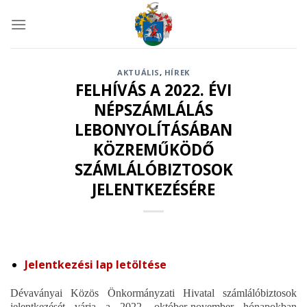
Skip
to
content
AKTUÁLIS
,
HÍREK
FELHÍVÁS A 2022. ÉVI
NÉPSZÁMLÁLÁS
LEBONYOLÍTÁSÁBAN
KÖZREMŰKÖDŐ
SZÁMLÁLÓBIZTOSOK
JELENTKEZÉSÉRE
Jelentkezési lap letöltése
Dévaványai Közös Önkormányzati Hivatal számlálóbiztosok
jelentkezését várja a 2022. október-november hónapokban