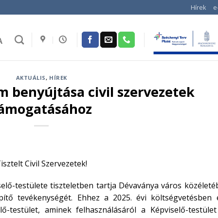
Hírek
e
A
AKTUÁLIS
,
HÍREK
m benyújtása civil szervezetek
ámogatásához
isztelt Civil Szervezetek!
ő-testülete tiszteletben tartja Dévaványa város közéleté
építő tevékenységét. Ehhez a 2025. évi költségvetésben 
lő-testület, aminek felhasználásáról a Képviselő-testület