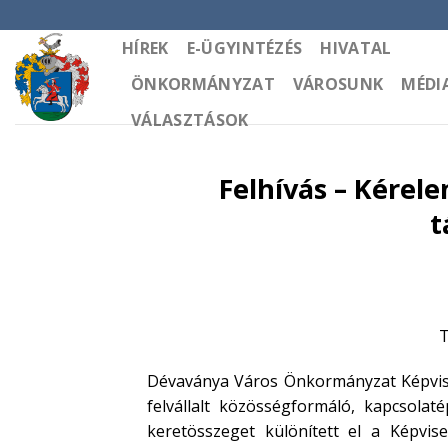
Skip
to
HÍREK
E-ÜGYINTÉZÉS
HIVATAL
content
ÖNKORMÁNYZAT
VÁROSUNK
MÉDI
VÁLASZTÁSOK
Felhívás – Kérele
t
T
Dévaványa Város Önkormányzat Képvisel
felvállalt közösségformáló, kapcsolat
keretösszeget különített el a Képvise