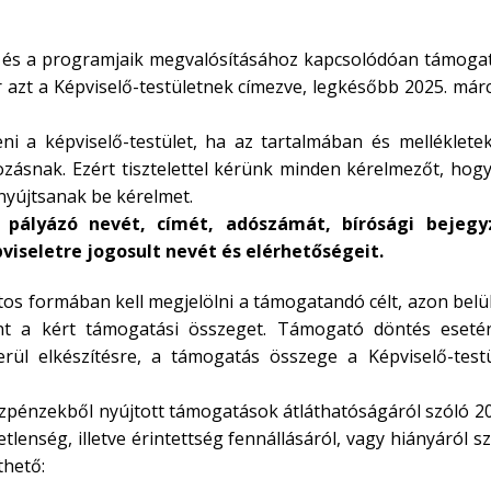
és a programjaik megvalósításához kapcsolódóan támogat
 azt a Képviselő-testületnek címezve, legkésőbb 2025. már
 a képviselő-testület, ha az tartalmában és mellékletek
yozásnak. Ezért tisztelettel kérünk minden kérelmezőt, hog
nyújtsanak be kérelmet.
 pályázó nevét, címét, adószámát, bírósági bejegy
iseletre jogosult nevét és elérhetőségeit.
os formában kell megjelölni a támogatandó célt, azon belü
mint a kért támogatási összeget. Támogató döntés eseté
rül elkészítésre, a támogatás összege a Képviselő-testü
özpénzekből nyújtott támogatások átláthatóságáról szóló 2
etlenség, illetve érintettség fennállásáról, vagy hiányáról s
thető: