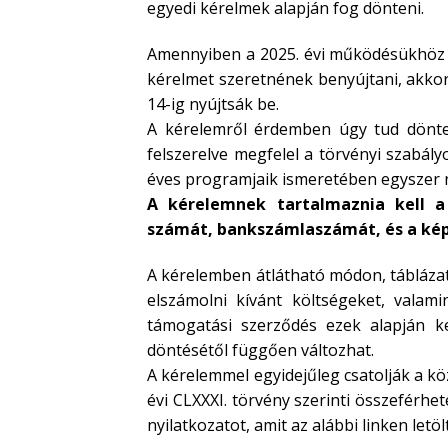
egyedi kérelmek alapján fog dönteni.
Amennyiben a 2025. évi működésükhöz 
kérelmet szeretnének benyújtani, akkor
14-ig nyújtsák be.
A kérelemről érdemben úgy tud dönteni
felszerelve megfelel a törvényi szabál
éves programjaik ismeretében egyszer 
A kérelemnek tartalmaznia kell a
számát, bankszámlaszámát, és a képv
A kérelemben átlátható módon, táblázat
elszámolni kívánt költségeket, vala
támogatási szerződés ezek alapján ke
döntésétől függően változhat.
A kérelemmel egyidejűleg csatolják a k
évi CLXXXI. törvény szerinti összeférhet
nyilatkozatot, amit az alábbi linken letöl