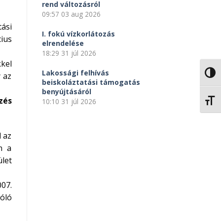
rend változásról
09:57
03 aug 2026
ási
I. fokú vízkorlátozás
cius
elrendelése
18:29
31 júl 2026
kel
Lakossági felhívás
NAGY
y az
beiskoláztatási támogatás
benyújtásáról
zés
10:10
31 júl 2026
BETŰ
l az
n a
let
007.
zóló