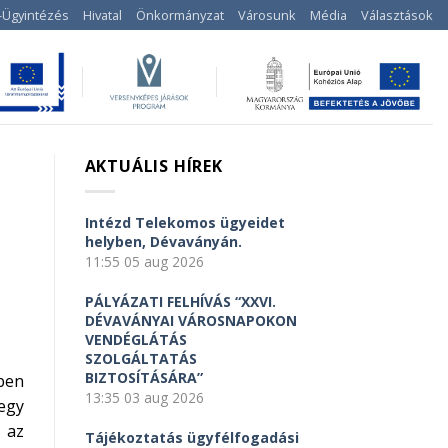
-Ügyintézés
Hivatal
Önkormányzat
Városunk
Média
Választások
AKTUÁLIS HÍREK
Intézd Telekomos ügyeidet
helyben, Dévaványán.
11:55
05 aug 2026
PÁLYÁZATI FELHÍVÁS “XXVI.
DÉVAVÁNYAI VÁROSNAPOKON
VENDÉGLÁTÁS
SZOLGÁLTATÁS
BIZTOSÍTÁSÁRA”
ben
13:35
03 aug 2026
egy
 az
Tájékoztatás ügyfélfogadási