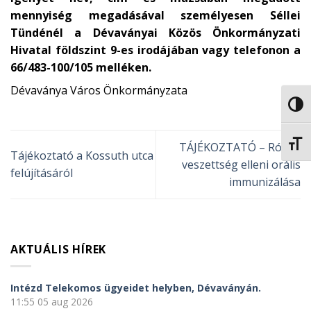
mennyiség megadásával személyesen Séllei
Tündénél a Dévaványai Közös Önkormányzati
Hivatal földszint 9-es irodájában vagy telefonon a
66/483-100/105 melléken.
Dévaványa Város Önkormányzata
NAGY
BETŰ
TÁJÉKOZTATÓ – Rókák
Tájékoztató a Kossuth utca
veszettség elleni orális
felújításáról
immunizálása
AKTUÁLIS HÍREK
Intézd Telekomos ügyeidet helyben, Dévaványán.
11:55
05 aug 2026