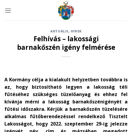
Skip
to
content
AKTUÁLIS
,
HÍREK
Felhívás – lakossági
barnakőszén igény felmérése
A Kormány célja a kialakult helyzetben továbbra is
az, hogy biztosítható legyen a lakosság téli
fűtéséhez szükséges tüzelőanyag és ehhez fel
kívánja mérni a lakosság barnakőszénigényét a
fűtési időszakra. Kérjük a barnakőszén tüzelésére
alkalmas fűtőberendezéssel rendelkező Tisztelt
Lakosságot, hogy 2022. szeptember 29-ig jelezze
igényét név, cím és mázsában megadott