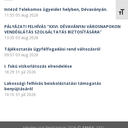
Intézd Telekomos ügyeidet helyben, Dévaványán.
BETŰ
11:55
05 aug 2026
PÁLYÁZATI FELHÍVÁS “XXVI. DÉVAVÁNYAI VÁROSNAPOKON
VENDÉGLÁTÁS SZOLGÁLTATÁS BIZTOSÍTÁSÁRA”
13:35
03 aug 2026
Tájékoztatás ügyfélfogadási rend változásról
09:57
03 aug 2026
I. fokú vízkorlátozás elrendelése
18:29
31 júl 2026
Lakossági felhívás beiskoláztatási támogatás
benyújtásáról
10:10
31 júl 2026
Minden jog fenntartva! 2026 ©
SMAX
, SEO,