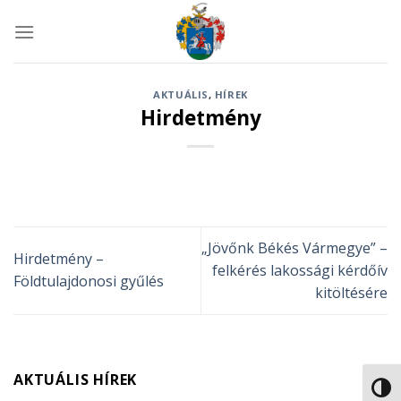
Skip
to
content
AKTUÁLIS
,
HÍREK
Hirdetmény
„Jövőnk Békés Vármegye” –
Hirdetmény –
felkérés lakossági kérdőív
Földtulajdonosi gyűlés
kitöltésére
AKTUÁLIS HÍREK
NAGY