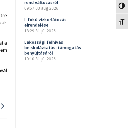
rend változásról
NAGY
09:57
03 aug 2026
etre
I. fokú vízkorlátozás
zzák
BETŰ
elrendelése
18:29
31 júl 2026
Lakossági felhívás
i a
beiskoláztatási támogatás
nem
benyújtásáról
10:10
31 júl 2026
val