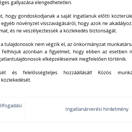
éges gallyazása elengedhetetlen.
t, hogy gondoskodjanak a saját ingatlanuk előtti közterül
és egyéb növényzet visszavágásáról, hogy azok ne akadályo
at, és ne veszélyeztessék a közlekedés biztonságát.
 tulajdonosok nem végzik el, az önkormányzat munkatársa
. Felhívjuk azonban a figyelmet, hogy ebben az esetben 
gatlantulajdonosok elképzeléseinek megfelelően történik.
ét és felelősségteljes hozzáállását! Közös munká
 közlekedését.
élfogadási
Ingatlanárverési hirdetmény