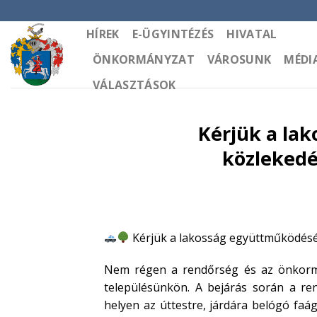
Skip
to
HÍREK
E-ÜGYINTÉZÉS
HIVATAL
content
ÖNKORMÁNYZAT
VÁROSUNK
MÉDI
VÁLASZTÁSOK
Kérjük a la
közlekedé
Kérjük a lakosság együttműködésé
Nem régen a rendőrség és az önkormá
településünkön. A bejárás során a re
helyen az úttestre, járdára belógó faá