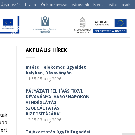
-Ügyintézés
Hivatal
Önkormányzat
Városunk
Média
Választások
AKTUÁLIS HÍREK
Intézd Telekomos ügyeidet
helyben, Dévaványán.
11:55
05 aug 2026
PÁLYÁZATI FELHÍVÁS “XXVI.
DÉVAVÁNYAI VÁROSNAPOKON
VENDÉGLÁTÁS
SZOLGÁLTATÁS
BIZTOSÍTÁSÁRA”
tak
13:35
03 aug 2026
öbb
zért
Tájékoztatás ügyfélfogadási