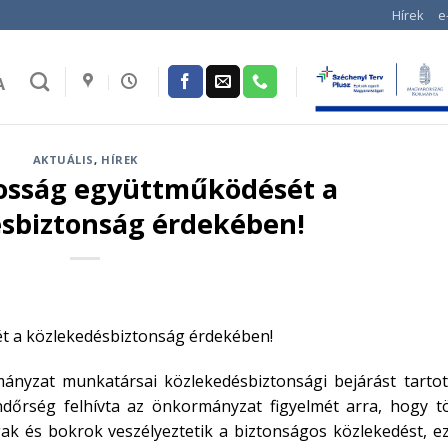
Hírek
e
A
AKTUÁLIS
,
HÍREK
kosság együttműködését a
sbiztonság érdekében!
t a közlekedésbiztonság érdekében!
nyzat munkatársai közlekedésbiztonsági bejárást tartot
ndőrség felhívta az önkormányzat figyelmét arra, hogy t
gak és bokrok veszélyeztetik a biztonságos közlekedést, e