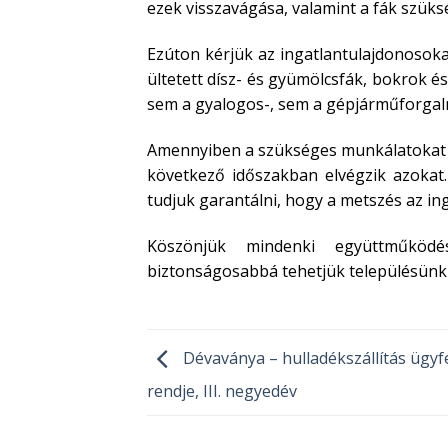
ezek visszavágása, valamint a fák szüks
Ezúton kérjük az ingatlantulajdonosoka
ültetett dísz- és gyümölcsfák, bokrok 
sem a gyalogos-, sem a gépjárműforgalm
Amennyiben a szükséges munkálatokat a
következő időszakban elvégzik azokat
tudjuk garantálni, hogy a metszés az in
Köszönjük mindenki együttműködés
biztonságosabbá tehetjük településünk
Dévaványa – hulladékszállítás ügyf
rendje, III. negyedév