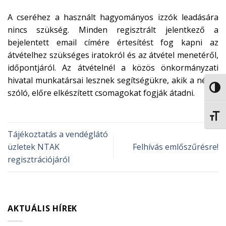
A cseréhez a használt hagyományos izzók leadására
nincs szükség. Minden regisztrált jelentkező a
bejelentett email címére értesítést fog kapni az
átvételhez szükséges iratokról és az átvétel menetéről,
időpontjáról. Az átvételnél a közös önkormányzati
hivatal munkatársai lesznek segítségükre, akik a névre
NAGY
szóló, előre elkészített csomagokat fogják átadni.
BETŰ
Tájékoztatás a vendéglátó
üzletek NTAK
Felhívás emlőszűrésre!
regisztrációjáról
AKTUÁLIS HÍREK