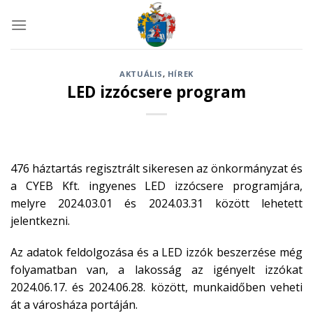
Skip
to
content
AKTUÁLIS
,
HÍREK
LED izzócsere program
476 háztartás regisztrált sikeresen az önkormányzat és
a CYEB Kft. ingyenes LED izzócsere programjára,
melyre 2024.03.01 és 2024.03.31 között lehetett
jelentkezni.
Az adatok feldolgozása és a LED izzók beszerzése még
folyamatban van, a lakosság az igényelt izzókat
2024.06.17. és 2024.06.28. között, munkaidőben veheti
át a városháza portáján.