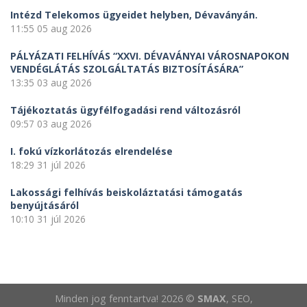
Intézd Telekomos ügyeidet helyben, Dévaványán.
11:55
05 aug 2026
PÁLYÁZATI FELHÍVÁS “XXVI. DÉVAVÁNYAI VÁROSNAPOKON
VENDÉGLÁTÁS SZOLGÁLTATÁS BIZTOSÍTÁSÁRA”
13:35
03 aug 2026
Tájékoztatás ügyfélfogadási rend változásról
09:57
03 aug 2026
I. fokú vízkorlátozás elrendelése
18:29
31 júl 2026
Lakossági felhívás beiskoláztatási támogatás
benyújtásáról
10:10
31 júl 2026
Minden jog fenntartva! 2026 ©
SMAX
, SEO,