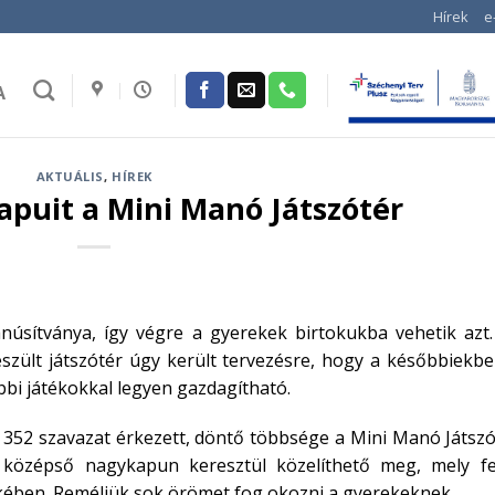
Hírek
e
A
AKTUÁLIS
,
HÍREK
apuit a Mini Manó Játszótér
úsítványa, így végre a gyerekek birtokukba vehetik azt.
észült játszótér úgy került tervezésre, hogy a későbbiekb
bi játékokkal legyen gazdagítható.
ra 352 szavazat érkezett, döntő többsége a Mini Manó Játsz
 a középső nagykapun keresztül közelíthető meg, mely fe
dekében. Reméljük sok örömet fog okozni a gyerekeknek.