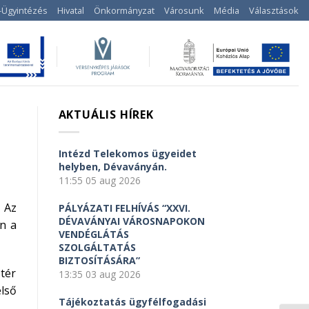
-Ügyintézés
Hivatal
Önkormányzat
Városunk
Média
Választások
AKTUÁLIS HÍREK
Intézd Telekomos ügyeidet
helyben, Dévaványán.
11:55
05 aug 2026
 Az
PÁLYÁZATI FELHÍVÁS “XXVI.
DÉVAVÁNYAI VÁROSNAPOKON
en a
VENDÉGLÁTÁS
SZOLGÁLTATÁS
BIZTOSÍTÁSÁRA”
ótér
13:35
03 aug 2026
lső
Tájékoztatás ügyfélfogadási