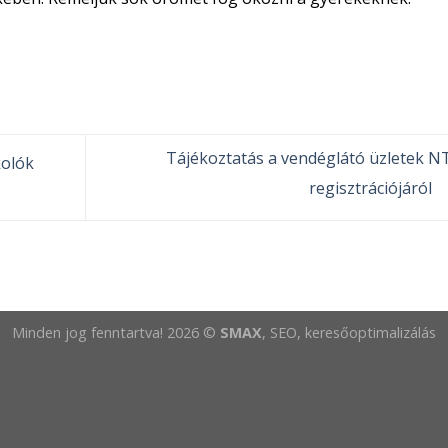
Tájékoztatás a vendéglátó üzletek N
kolók
regisztrációjáról
Minden jog fenntartva! 2026 ©
SMAX
, SEO, keresőoptimalizálás