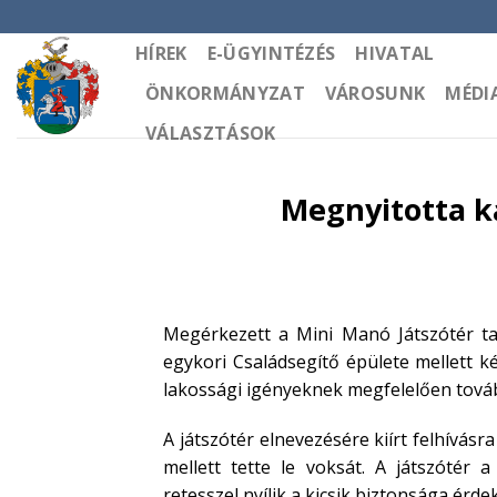
Skip
to
HÍREK
E-ÜGYINTÉZÉS
HIVATAL
content
ÖNKORMÁNYZAT
VÁROSUNK
MÉDI
VÁLASZTÁSOK
Megnyitotta k
Megérkezett a Mini Manó Játszótér tan
egykori Családsegítő épülete mellett k
lakossági igényeknek megfelelően továb
A játszótér elnevezésére kiírt felhívás
mellett tette le voksát. A játszótér
retesszel nyílik a kicsik biztonsága ér