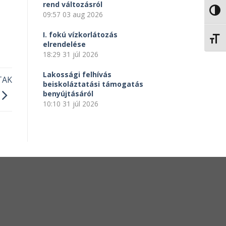
rend változásról
NAGY
09:57
03 aug 2026
I. fokú vízkorlátozás
BETŰ
elrendelése
18:29
31 júl 2026
Lakossági felhívás
TAK
beiskoláztatási támogatás
benyújtásáról
10:10
31 júl 2026