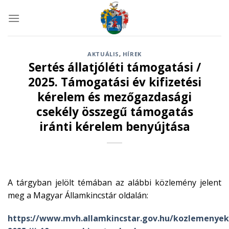
Skip
to
content
AKTUÁLIS
,
HÍREK
Sertés állatjóléti támogatási /
2025. Támogatási év kifizetési
kérelem és mezőgazdasági
csekély összegű támogatás
iránti kérelem benyújtása
A tárgyban jelölt témában az alábbi közlemény jelent
meg a Magyar Államkincstár oldalán:
https://www.mvh.allamkincstar.gov.hu/kozlemenyek