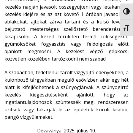
kezelés napján javasolt összegyűjteni vagy letakarni. A
NAGY
kezelés idejére és az azt követő 1 órában javasolt az
ablakokat, ajtókat zárva tartani és a külső levegőt
bejuttató mesterséges szellőztető berendezéseket
BETŰ
kikapcsolni. A kezelt területen termő zöldségeket,
gyümölcsöket fogyasztás vagy feldolgozás előtt
ajánlott megmosni. A kezelést végző gépkocsi
közvetlen közelében tartózkodni nem szabad.
A szabadban, fedetlenül tárolt vízgyűjtő edényekben, a
különböző tárgyakban megülő esővízben akár egy hét
alatt is kifejlődhetnek a szúnyoglárvák. A szúnyogirtó
kezelés kiegészítéseként ajánlott, hogy az
ingatlantulajdonosok szüntessék meg, rendszeresen
ürítsék vagy takarják le az épületek körüli kisebb,
pangó vízgyülemeket.
Dévaványa, 2025. július 10.