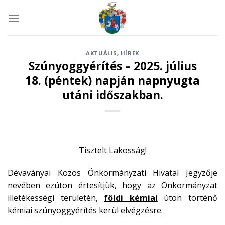
Skip
to
content
AKTUÁLIS
,
HÍREK
Szúnyoggyérítés – 2025. július
18. (péntek) napján napnyugta
utáni időszakban.
Tisztelt Lakosság!
Dévaványai Közös Önkormányzati Hivatal Jegyzője
nevében ezúton értesítjük, hogy az Önkormányzat
illetékességi területén,
földi kémiai
úton történő
kémiai szúnyoggyérítés kerül elvégzésre.