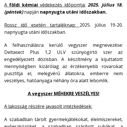
A
földi
kémiai
védekezés időpontja:
2025. július 18.
(péntek)
napján
napnyugta utáni időszakban.
Rossz idő esetén tartaléknap:
2025. július 19-20.
napnyugta utáni időszakban.
A felhasználásra kerülő vegyszer megnevezése:
Deltasect Plus 1,2 ULV szúnyogirtó szer az
engedélyezett dózisban. A készítmény a kijuttatott
mennyiségben kizárólag az érzékenyebb rovarokat
pusztítja el, melegvérű állatokra, emberre nem
veszélyes, hatóanyaga néhány óra alatt lebomlik.
A vegyszer MÉHEKRE VESZÉLYES!
A lakosság részére javasolt intézkedések:
A szabadban tárolt gyermekjátékokat, élelmiszereket,
evőeszközöket, a szabadban szárított ruhákat, a