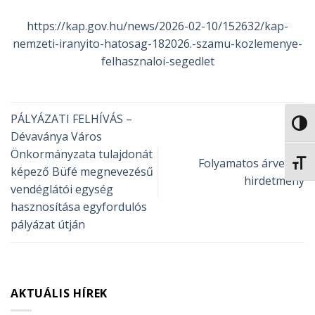
https://kap.gov.hu/news/2026-02-10/152632/kap-
nemzeti-iranyito-hatosag-182026.-szamu-kozlemenye-
felhasznaloi-segedlet
PÁLYÁZATI FELHÍVÁS –
NAGY
Dévaványa Város
Önkormányzata tulajdonát
Folyamatos árverési
BETŰ
képező Büfé megnevezésű
hirdetmény
vendéglátói egység
hasznosítása egyfordulós
pályázat útján
AKTUÁLIS HÍREK