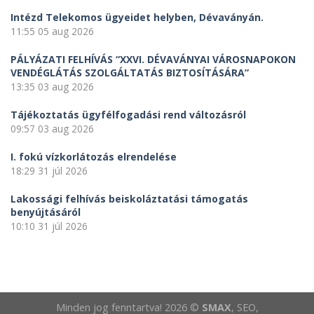
Intézd Telekomos ügyeidet helyben, Dévaványán.
11:55
05 aug 2026
PÁLYÁZATI FELHÍVÁS “XXVI. DÉVAVÁNYAI VÁROSNAPOKON
VENDÉGLÁTÁS SZOLGÁLTATÁS BIZTOSÍTÁSÁRA”
13:35
03 aug 2026
Tájékoztatás ügyfélfogadási rend változásról
09:57
03 aug 2026
I. fokú vízkorlátozás elrendelése
18:29
31 júl 2026
Lakossági felhívás beiskoláztatási támogatás
benyújtásáról
10:10
31 júl 2026
Minden jog fenntartva! 2026 ©
SMAX
, SEO,