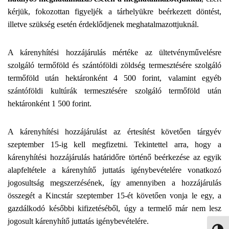
kérjük, fokozottan figyeljék a tárhelyükre beérkezett döntést,
illetve szükség esetén érdeklődjenek meghatalmazottjuknál.
A kárenyhítési hozzájárulás mértéke az ültetvényművelésre
szolgáló termőföld és szántóföldi zöldség termesztésére szolgáló
termőföld után hektáronként 4 500 forint, valamint egyéb
szántóföldi kultúrák termesztésére szolgáló termőföld után
hektáronként 1 500 forint.
A kárenyhítési hozzájárulást az értesítést követően tárgyév
szeptember 15-ig kell megfizetni. Tekintettel arra, hogy a
kárenyhítési hozzájárulás határidőre történő beérkezése az egyik
alapfeltétele a kárenyhítő juttatás igénybevételére vonatkozó
jogosultság megszerzésének, így amennyiben a hozzájárulás
összegét a Kincstár szeptember 15-ét követően vonja le egy, a
gazdálkodó későbbi kifizetéséből, úgy a termelő már nem lesz
jogosult kárenyhítő juttatás igénybevételére.