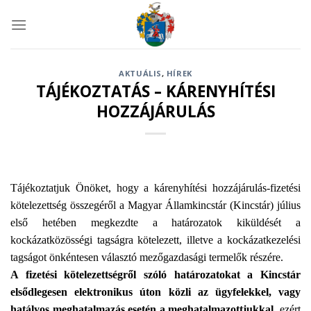
Skip
to
content
AKTUÁLIS
,
HÍREK
TÁJÉKOZTATÁS – KÁRENYHÍTÉSI
HOZZÁJÁRULÁS
Tájékoztatjuk Önöket, hogy a kárenyhítési hozzájárulás-fizetési
kötelezettség összegéről a Magyar Államkincstár (Kincstár) július
első hetében megkezdte a határozatok kiküldését a
kockázatközösségi tagságra kötelezett, illetve a kockázatkezelési
tagságot önkéntesen választó mezőgazdasági termelők részére.
A fizetési kötelezettségről szóló határozatokat a Kincstár
elsődlegesen elektronikus úton közli az ügyfelekkel, vagy
hatályos meghatalmazás esetén a meghatalmazottjukkal
, ezért