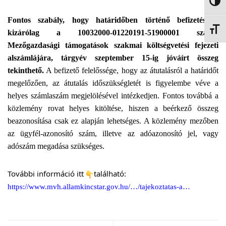
NAGY
Fontos szabály, hogy határidőben történő befizetésnek
BETŰ
kizárólag a 10032000-01220191-51900001 számú
Mezőgazdasági támogatások szakmai költségvetési fejezeti
alszámlájára, tárgyév szeptember 15-ig jóváírt összeg
tekinthető.
A befizető felelőssége, hogy az átutalásról a határidőt
megelőzően, az átutalás időszükségletét is figyelembe véve a
helyes számlaszám megjelölésével intézkedjen. Fontos továbbá a
közlemény rovat helyes kitöltése, hiszen a beérkező összeg
beazonosítása csak ez alapján lehetséges. A közlemény mezőben
az ügyfél-azonosító szám, illetve az adóazonosító jel, vagy
adószám megadása szükséges.
További információ itt
található:
https://www.mvh.allamkincstar.gov.hu/…/tajekoztatas-a…