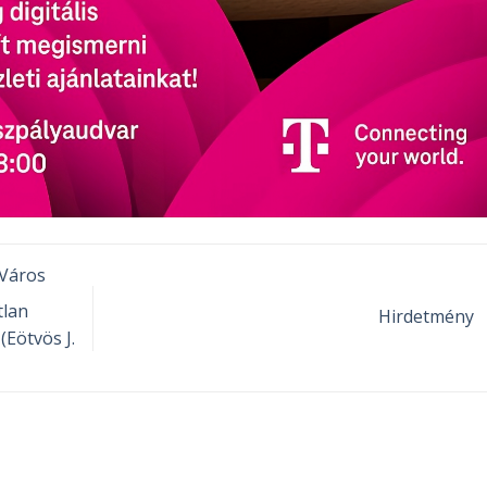
Város
tlan
Hirdetmény
(Eötvös J.