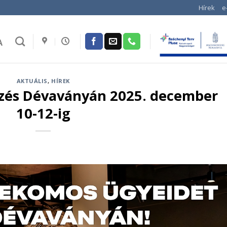
Hírek
e
A
AKTUÁLIS
,
HÍREK
zés Dévaványán 2025. december
10-12-ig