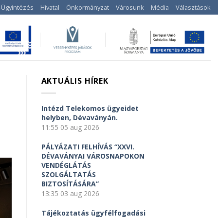
-Ügyintézés
Hivatal
Önkormányzat
Városunk
Média
Választások
AKTUÁLIS HÍREK
Intézd Telekomos ügyeidet
helyben, Dévaványán.
11:55
05 aug 2026
PÁLYÁZATI FELHÍVÁS “XXVI.
DÉVAVÁNYAI VÁROSNAPOKON
VENDÉGLÁTÁS
SZOLGÁLTATÁS
BIZTOSÍTÁSÁRA”
13:35
03 aug 2026
Tájékoztatás ügyfélfogadási