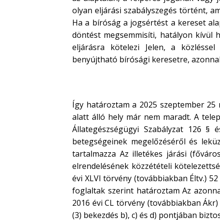
olyan eljárási szabályszegés történt, a
Ha a bíróság a jogsértést a kereset ala
döntést megsemmisíti, hatályon kívül 
eljárásra kötelezi Jelen, a közlésse
benyújtható bírósági keresetre, azonn
Így határoztam a 2025 szeptember 25 na
alatt álló hely már nem maradt. A telep
Állategészségügyi Szabályzat 126 §
betegségeinek megelőzéséről és leküzd
tartalmazza Az illetékes járási (főváro
elrendelésének közzétételi kötelezettsé
évi XLVI törvény (továbbiakban Éltv.) 52
foglaltak szerint határoztam Az azonna
2016 évi CL törvény (továbbiakban Ákr) 
(3) bekezdés b), c) és d) pontjában bi