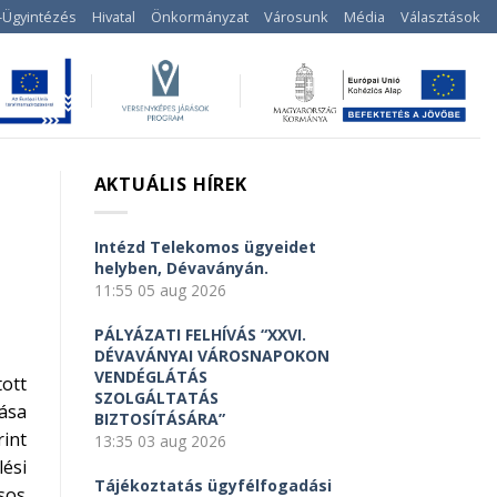
-Ügyintézés
Hivatal
Önkormányzat
Városunk
Média
Választások
AKTUÁLIS HÍREK
Intézd Telekomos ügyeidet
helyben, Dévaványán.
11:55
05 aug 2026
PÁLYÁZATI FELHÍVÁS “XXVI.
DÉVAVÁNYAI VÁROSNAPOKON
VENDÉGLÁTÁS
ott
SZOLGÁLTATÁS
ása
BIZTOSÍTÁSÁRA”
int
13:35
03 aug 2026
ési
Tájékoztatás ügyfélfogadási
sos