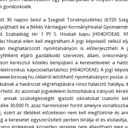
m gondoskodik.
tott 30 napon belül a Szegedi Törvényszékhez (6720 Szeg
et nyújtható be a Békés Vármegyei Kormányhivatal Gyomaend
d. Szabadság tér 1 Pf 5. Hivatali kapu JH04GYOEAE. KR
 Hivatal ellen kell megindítani A jogi képviselő nélkül el
ban meghatározott nyomtatványon is előterjesztheti A j
ügyfélként eljáró gazdálkodó szervezet, állam, önkormányz
áson keresztül köteles benyújtani a keresetlevelet a ható
 elektronikus kapcsolattartáshoz JH04GYOEAE). A jogi képvi
 a www.birosaq.hu oldalról letölthető nyomtatványon postai 
tásának a határozat végrehajtására nincs halasztó hatálya, 
rhető. Az azonnali jogvédelem biztosítására irányuló kére
z annak szükségességét igazoló okiratokat csatolni kel
etéke 30.000 Ft. azaz harmincezer forint amelyre vonatkozó
meg, ezért az illetéket előzetesen nem kell megfizetnie és a
 a keresetet egyszerűsített perben bírálja el és elutasítja
 jogos érdekének közvetlen sérelme nem állapítható meg v