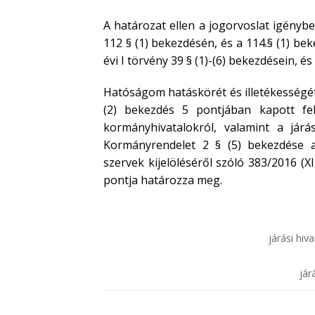
A határozat ellen a jogorvoslat igénybe
112 § (1) bekezdésén, és a 114.§ (1) be
évi I törvény 39 § (1)-(6) bekezdésein, és
Hatóságom hatáskörét és illetékességét
(2) bekezdés 5 pontjában kapott fel
kormányhivatalokról, valamint a járás
Kormányrendelet 2 § (5) bekezdése a 
szervek kijelöléséről szóló 383/2016 (X
pontja határozza meg.
járási hi
jár