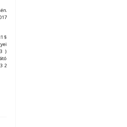
sén.
2017
81 §
yei
3 )
átó
 3 2