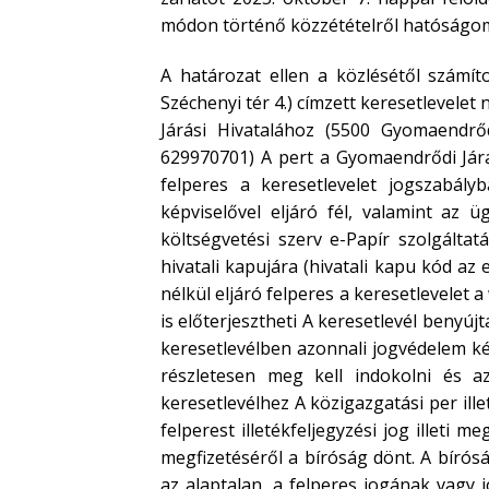
módon történő közzétételről hatóságo
A határozat ellen a közlésétől számí
Széchenyi tér 4.) címzett keresetlevel
Járási Hivatalához (5500 Gyomaendrő
629970701) A pert a Gyomaendrődi Járási
felperes a keresetlevelet jogszabály
képviselővel eljáró fél, valamint az 
költségvetési szerv e-Papír szolgáltat
hivatali kapujára (hivatali kapu kód az
nélkül eljáró felperes a keresetlevelet
is előterjesztheti A keresetlevél benyúj
keresetlevélben azonnali jogvédelem ké
részletesen meg kell indokolni és a
keresetlevélhez A közigazgatási per ill
felperest illetékfeljegyzési jog illeti 
megfizetéséről a bíróság dönt. A bíróság
az alaptalan, a felperes jogának vagy