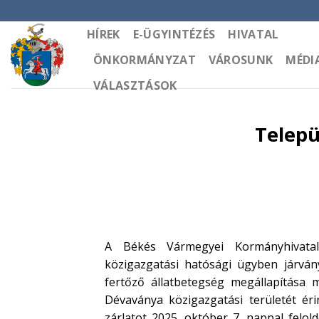
Skip
to
HÍREK
E-ÜGYINTÉZÉS
HIVATAL
content
ÖNKORMÁNYZAT
VÁROSUNK
MÉDI
VÁLASZTÁSOK
Telepü
A Békés Vármegyei Kormányhivatal 
közigazgatási hatósági ügyben járvá
fertőző állatbetegség megállapítása m
Dévaványa közigazgatási területét éri
zárlatot 2025. október 7. nappal felo