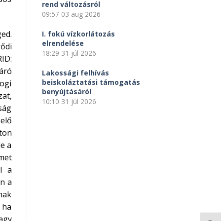
rend változásról
09:57
03 aug 2026
ed.
I. fokú vízkorlátozás
elrendelése
rődi
18:29
31 júl 2026
ID:
járó
Lakossági felhívás
beiskoláztatási támogatás
ogi
benyújtásáról
at,
10:10
31 júl 2026
ság
selő
úton
de a
lmet
l a
an a
nnak
, ha
agy