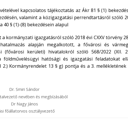
vételével kapcsolatos tájékoztatás az Ákr 81 § (1) bekezdé
kezdésén, valamint a közigazgatási perrendtartásról szóló 
 a 40 § (1)-(8) bekezdésein alapul
 a kormányzati igazgatásról szóló 2018 évi CXXV törvény 2
hatalmazás alapján megalkotott, a fővárosi és vármeg
i (fővárosi kerületi) hivatalokról szóló 568/2022 (XII. 2
földművelésügyi hatósági és igazgatási feladatokat ell
II 2.) Kormányrendelet 13 § g) pontja és a 3. mellékletének
Dr. Smiri Sándor
vatalvezető nevében és megbízásából
Dr Nagy János
ási főállatorvos osztályvezető