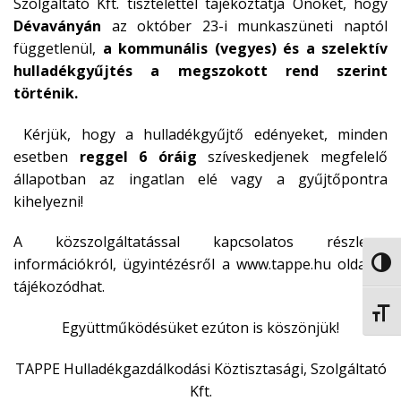
Szolgáltató Kft. tisztelettel tájékoztatja Önöket, hogy
Dévaványán
az október 23-i munkaszüneti naptól
függetlenül,
a kommunális (vegyes) és a szelektív
hulladékgyűjtés a megszokott rend szerint
történik.
Kérjük, hogy a hulladékgyűjtő edényeket, minden
esetben
reggel 6 óráig
szíveskedjenek megfelelő
állapotban az ingatlan elé vagy a gyűjtőpontra
kihelyezni!
A közszolgáltatással kapcsolatos részletes
információkról, ügyintézésről a www.tappe.hu oldalon
NAGY
tájékozódhat.
BETŰ
Együttműködésüket ezúton is köszönjük!
TAPPE Hulladékgazdálkodási Köztisztasági, Szolgáltató
Kft.