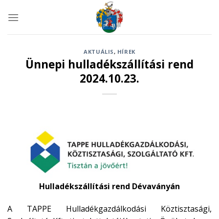
Skip
to
content
AKTUÁLIS
,
HÍREK
Ünnepi hulladékszállítási rend
2024.10.23.
Hulladékszállítási rend Dévaványán
A TAPPE Hulladékgazdálkodási Köztisztasági,