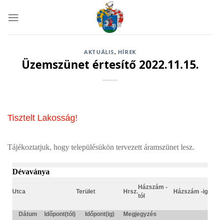
Skip
to
content
AKTUÁLIS
,
HÍREK
Üzemszünet értesítő 2022.11.15.
Tisztelt Lakosság!
Tájékoztatjuk, hogy településükön tervezett áramszünet lesz.
Dévaványa
Házszám -
Utca
Terület
Hrsz.
Házszám -ig
tól
Dátum
Időpont(tól)
Időpont(ig)
Megjegyzés