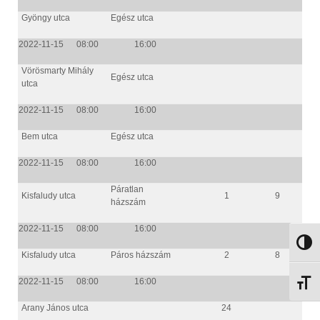
Gyöngy utca
Egész utca
2022-11-15
08:00
16:00
Vörösmarty Mihály
Egész utca
utca
2022-11-15
08:00
16:00
Bem utca
Egész utca
2022-11-15
08:00
16:00
Páratlan
Kisfaludy utca
1
9
házszám
2022-11-15
08:00
16:00
NAGY
Kisfaludy utca
Páros házszám
2
8
2022-11-15
08:00
16:00
BETŰ
Arany János utca
24