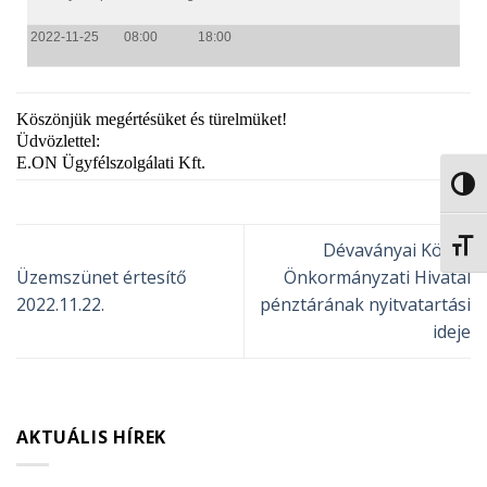
2022-11-25
08:00
18:00
Köszönjük megértésüket és türelmüket!
Üdvözlettel:
E.ON Ügyfélszolgálati Kft.
NAGY
BETŰ
Dévaványai Közös
Üzemszünet értesítő
Önkormányzati Hivatal
2022.11.22.
pénztárának nyitvatartási
ideje
AKTUÁLIS HÍREK