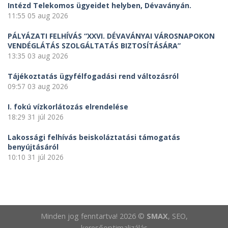
Intézd Telekomos ügyeidet helyben, Dévaványán.
11:55
05 aug 2026
PÁLYÁZATI FELHÍVÁS “XXVI. DÉVAVÁNYAI VÁROSNAPOKON
VENDÉGLÁTÁS SZOLGÁLTATÁS BIZTOSÍTÁSÁRA”
13:35
03 aug 2026
Tájékoztatás ügyfélfogadási rend változásról
09:57
03 aug 2026
I. fokú vízkorlátozás elrendelése
18:29
31 júl 2026
Lakossági felhívás beiskoláztatási támogatás
benyújtásáról
10:10
31 júl 2026
Minden jog fenntartva! 2026 ©
SMAX
, SEO,
keresőoptimalizálás