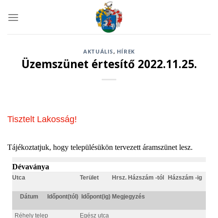
Skip
to
content
AKTUÁLIS
,
HÍREK
Üzemszünet értesítő 2022.11.25.
Tisztelt Lakosság!
Tájékoztatjuk, hogy településükön tervezett áramszünet lesz.
Dévaványa
Utca
Terület
Hrsz.
Házszám -tól
Házszám -ig
Dátum
Időpont(tól)
Időpont(ig)
Megjegyzés
Réhely telep
Egész utca