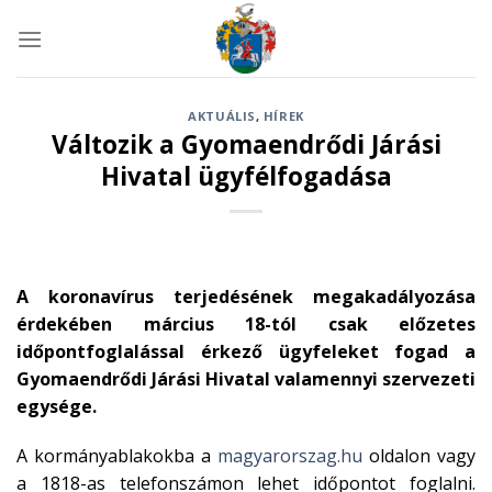
Skip
to
content
AKTUÁLIS
,
HÍREK
Változik a Gyomaendrődi Járási
Hivatal ügyfélfogadása
A koronavírus terjedésének megakadályozása
érdekében március 18-tól csak előzetes
időpontfoglalással érkező ügyfeleket fogad a
Gyomaendrődi Járási Hivatal valamennyi szervezeti
egysége.
A kormányablakokba a
magyarorszag.hu
oldalon vagy
a 1818-as telefonszámon lehet időpontot foglalni.