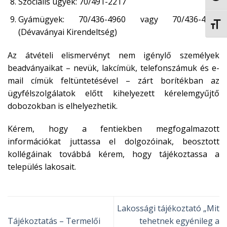
Szociális ügyek: 70/491-2217
Gyámügyek: 70/436-4960 vagy 70/436-4959
BETŰ
(Dévaványai Kirendeltség)
Az átvételi elismervényt nem igénylő személyek
beadványaikat – nevük, lakcímük, telefonszámuk és e-
mail címük feltüntetésével – zárt borítékban az
ügyfélszolgálatok előtt kihelyezett kérelemgyűjtő
dobozokban is elhelyezhetik.
Kérem, hogy a fentiekben megfogalmazott
információkat juttassa el dolgozóinak, beosztott
kollégáinak továbbá kérem, hogy tájékoztassa a
település lakosait.
Lakossági tájékoztató „Mit
Tájékoztatás – Termelői
tehetnek egyénileg a