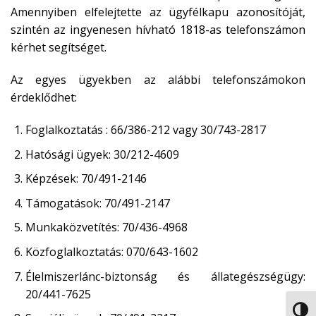
Amennyiben elfelejtette az ügyfélkapu azonosítóját,
szintén az ingyenesen hívható 1818-as telefonszámon
kérhet segítséget.
Az egyes ügyekben az alábbi telefonszámokon
érdeklődhet:
Foglalkoztatás : 66/386-212 vagy 30/743-2817
Hatósági ügyek: 30/212-4609
Képzések: 70/491-2146
Támogatások: 70/491-2147
Munkaközvetítés: 70/436-4968
Közfoglalkoztatás: 070/643-1602
Élelmiszerlánc-biztonság és állategészségügy:
20/441-7625
NAGY