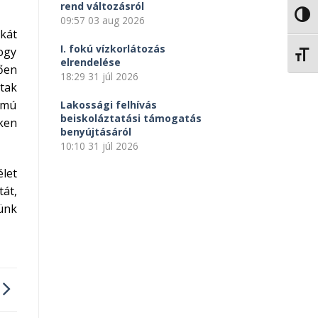
rend változásról
NAGY
09:57
03 aug 2026
kát
I. fokú vízkorlátozás
hogy
BETŰ
elrendelése
ően
18:29
31 júl 2026
ltak
ámú
Lakossági felhívás
beiskoláztatási támogatás
eken
benyújtásáról
10:10
31 júl 2026
let
tát,
ünk