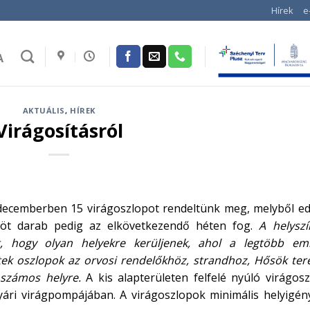
Hírek
e
A
AKTUÁLIS
,
HÍREK
Virágosításról
án decemberben 15 virágoszlopot rendeltünk meg, melyből e
 öt darab pedig az elkövetkezendő héten fog.
A helyszí
t, hogy olyan helyekre kerüljenek, ahol a legtöbb em
tek oszlopok az orvosi rendelőkhöz, strandhoz, Hősök teré
számos helyre.
A kis alapterületen felfelé nyúló virágos
yári virágpompájában. A virágoszlopok minimális helyigén