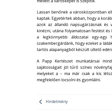
mellett a városképet is szépítik.
Lassan benőnek a városközpontban elhel
kaptak. Egyetértek abban, hogy a korább
azok az állandó napsugárzásnak és v
kinézni, utána folyamatosan festést és 
a legkönnyebb áldozatai egy-egy h
szakembergárdánk, hogy ezeket a ládáka
tartós alapanyagból készült ültető edé
A Papp Kertészet munkatársai mind 
sajátosságait jól tűrő színes növényfa
melyeket a – ma már csak a kis lé
megfelelően locsolni és gyomlálni.
Hirdetmény