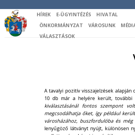
Skip
to
HÍREK
E-ÜGYINTÉZÉS
HIVATAL
content
ÖNKORMÁNYZAT
VÁROSUNK
MÉDI
VÁLASZTÁSOK
A tavalyi pozitív visszajelzések alapj
10 db már a helyére került, további
kiválasztásánál fontos szempont vol
megcsodálhatja őket, így például kerül
városházához, buszfordulóba és még 
lenyűgöző látványt nyújt, különösen n