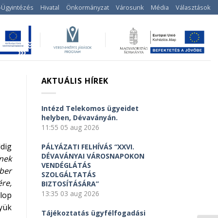
-Ügyintézés
Hivatal
Önkormányzat
Városunk
Média
Választások
AKTUÁLIS HÍREK
Intézd Telekomos ügyeidet
helyben, Dévaványán.
11:55
05 aug 2026
ddig
PÁLYÁZATI FELHÍVÁS “XXVI.
DÉVAVÁNYAI VÁROSNAPOKON
nek
VENDÉGLÁTÁS
ber
SZOLGÁLTATÁS
re,
BIZTOSÍTÁSÁRA”
13:35
03 aug 2026
zlop
yük
Tájékoztatás ügyfélfogadási