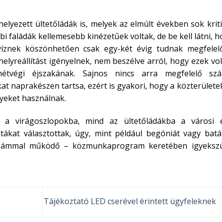
yezett ültetőládák is, melyek az elmúlt években sok kriti
i faládák kellemesebb kinézetűek voltak, de be kell látni, 
íznek köszönhetően csak egy-két évig tudnak megfelel
helyreállítást igényelnek, nem beszélve arról, hogy ezek vo
étvégi éjszakának. Sajnos nincs arra megfelelő sz
t naprakészen tartsa, ezért is gyakori, hogy a közterület
nyeket használnak.
a virágoszlopokba, mind az ültetőládákba a városi é
jtákat választottak, úgy, mint például begóniát vagy batá
tszámmal működő – közmunkaprogram keretében igyeksz
Tájékoztató LED cserével érintett ügyfeleknek