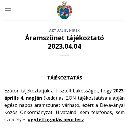
Skip
to
content
AKTUÁLIS
,
HÍREK
Áramszünet tájékoztató
2023.04.04
TÁJÉKOZTATÁS
Ezúton tájékoztatjuk a Tisztelt Lakosságot, hogy
2023.
április 4. napján
(kedd) az E.ON tájékoztatása alapján
egész napos áramszünet várható, ezért a Dévaványai
Közös Önkormányzati Hivatalnál sem telefonos, sem
személyes
ügyfélfogadás nem lesz
.