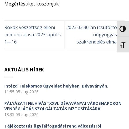
Megértésüket köszönjük!
Rókák veszettség elleni
2023.03.30-án (csütörtök) a
NAGY
immunizálása 2023. április
nőgyógyászati
1—16.
szakrendelés elmarad!
BETŰ
AKTUÁLIS HÍREK
Intézd Telekomos ügyeidet helyben, Dévaványán.
11:55
05 aug 2026
PÁLYÁZATI FELHÍVÁS “XXVI. DÉVAVÁNYAI VÁROSNAPOKON
VENDÉGLÁTÁS SZOLGÁLTATÁS BIZTOSÍTÁSÁRA”
13:35
03 aug 2026
Tájékoztatás ügyfélfogadási rend változásról