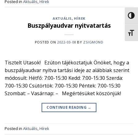
Posted in
Aktuális
,
Hírek
NAGY
AKTUÁLIS
,
HÍREK
Buszpályaudvar nyitvatartás
BETŰ
POSTED ON
2022-03-08
BY
ZSIGMOND
Tisztelt Utasok! Ezúton tájékoztatjuk Önöket, hogy a
buszpályaudvar nyitva tartási ideje az alábbiak szerint
módosult: Hétfő: 7:00-15:30 Kedd: 7:00-15:30 Szerda:
7:00-15:30 Csütörtök: 7:00-15:30 Péntek: 7:00-15:30
Szombat: – Vasárnap: – Megértésüket köszönjük!
CONTINUE READING
→
Posted in
Aktuális
,
Hírek