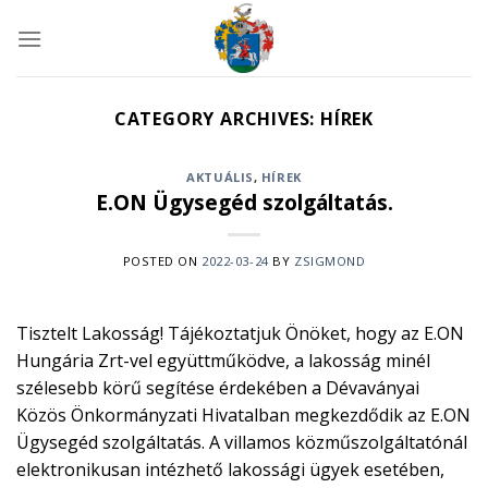
Skip
to
content
CATEGORY ARCHIVES:
HÍREK
AKTUÁLIS
,
HÍREK
E.ON Ügysegéd szolgáltatás.
POSTED ON
2022-03-24
BY
ZSIGMOND
Tisztelt Lakosság! Tájékoztatjuk Önöket, hogy az E.ON
Hungária Zrt-vel együttműködve, a lakosság minél
szélesebb körű segítése érdekében a Dévaványai
Közös Önkormányzati Hivatalban megkezdődik az E.ON
Ügysegéd szolgáltatás. A villamos közműszolgáltatónál
elektronikusan intézhető lakossági ügyek esetében,