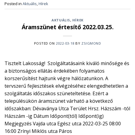
Posted in
Aktuális
,
Hírek
AKTUÁLIS
,
HÍREK
Áramszünet értesítő 2022.03.25.
POSTED ON
2022-03-18
BY
ZSIGMOND
Tisztelt Lakosság! Szolgáltatásaink kiváló minősége és
a biztonságos ellátás érdekében folyamatos
korszerűsítést hajtunk végre hálózatunkon. A
tervszerű fejlesztések elvégzéséhez elengedhetetlen a
szolgáltatás időszakos szüneteltetése. Ezért a
településükön áramszünet várható a következő
időszakban: Dévaványa Utca Terület Hrsz. Házszám -tól
Házszám -ig Dátum Időpont(tól) Időpont(ig)
Megjegyzés Vajda utca Egész utca 2022-03-25 08:00
16:00 Zrínyi Miklós utca Páros