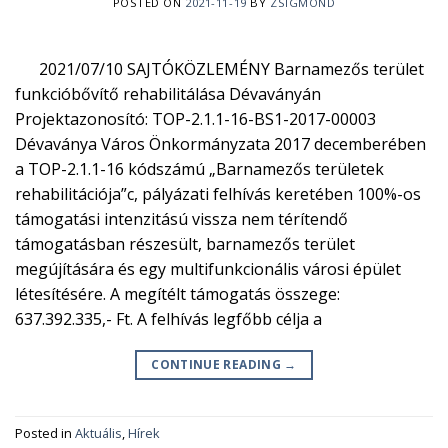
POSTED ON
2021-11-19
BY
ZSIGMOND
2021/07/10 SAJTÓKÖZLEMÉNY Barnamezős terület
funkcióbővítő rehabilitálása Dévaványán
Projektazonosító: TOP-2.1.1-16-BS1-2017-00003
Dévaványa Város Önkormányzata 2017 decemberében
a TOP-2.1.1-16 kódszámú „Barnamezős területek
rehabilitációja”c, pályázati felhívás keretében 100%-os
támogatási intenzitású vissza nem térítendő
támogatásban részesült, barnamezős terület
megújítására és egy multifunkcionális városi épület
létesítésére. A megítélt támogatás összege:
637.392.335,- Ft. A felhívás legfőbb célja a
CONTINUE READING
→
Posted in
Aktuális
,
Hírek