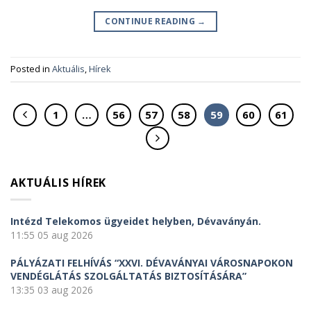
CONTINUE READING
→
Posted in
Aktuális
,
Hírek
1
…
56
57
58
59
60
61
AKTUÁLIS HÍREK
Intézd Telekomos ügyeidet helyben, Dévaványán.
11:55
05 aug 2026
PÁLYÁZATI FELHÍVÁS “XXVI. DÉVAVÁNYAI VÁROSNAPOKON
VENDÉGLÁTÁS SZOLGÁLTATÁS BIZTOSÍTÁSÁRA”
13:35
03 aug 2026