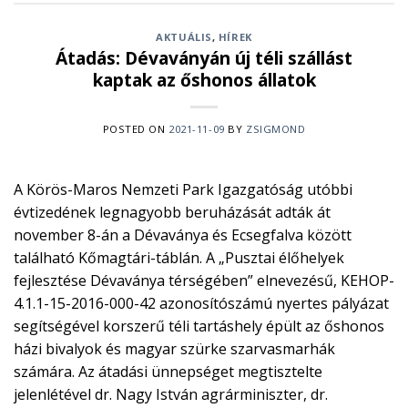
AKTUÁLIS
,
HÍREK
Átadás: Dévaványán új téli szállást
kaptak az őshonos állatok
POSTED ON
2021-11-09
BY
ZSIGMOND
A Körös-Maros Nemzeti Park Igazgatóság utóbbi
évtizedének legnagyobb beruházását adták át
november 8-án a Dévaványa és Ecsegfalva között
található Kőmagtári-táblán. A „Pusztai élőhelyek
fejlesztése Dévaványa térségében” elnevezésű, KEHOP-
4.1.1-15-2016-000-42 azonosítószámú nyertes pályázat
segítségével korszerű téli tartáshely épült az őshonos
házi bivalyok és magyar szürke szarvasmarhák
számára. Az átadási ünnepséget megtisztelte
jelenlétével dr. Nagy István agrárminiszter, dr.