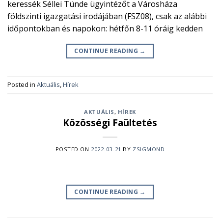
keressék Séllei Tünde ügyintézőt a Városháza
földszinti igazgatási irodájában (FSZ08), csak az alábbi
időpontokban és napokon: hétfőn 8-11 óráig kedden
CONTINUE READING
→
Posted in
Aktuális
,
Hírek
AKTUÁLIS
,
HÍREK
Közösségi Faültetés
POSTED ON
2022-03-21
BY
ZSIGMOND
CONTINUE READING
→