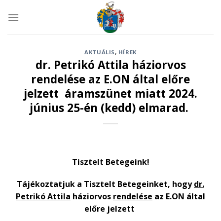
Skip
to
content
AKTUÁLIS
,
HÍREK
dr. Petrikó Attila háziorvos
rendelése az E.ON által előre
jelzett áramszünet miatt 2024.
június 25-én (kedd) elmarad.
Tisztelt Betegeink!
Tájékoztatjuk a Tisztelt Betegeinket, hogy
dr.
Petrikó Attila
háziorvos
rendelése
az E.ON által
előre jelzett