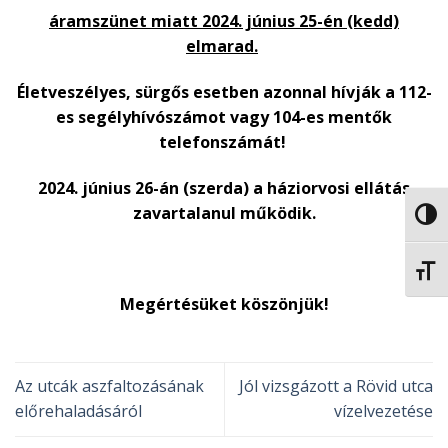
áramszünet miatt 2024. június 25-én (kedd)
elmarad.
Életveszélyes, sürgős esetben azonnal hívják a 112-
es segélyhívószámot vagy 104-es mentők
telefonszámát!
2024. június 26-án (szerda) a háziorvosi ellátás
zavartalanul működik.
NAGY
BETŰ
Megértésüket köszönjük!
Az utcák aszfaltozásának
Jól vizsgázott a Rövid utca
előrehaladásáról
vízelvezetése