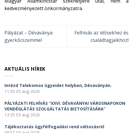
Magyar Államkincstár székhelyére utal, nem a
kedvezményezett önkormányzatra.
Pályázat – Dévaványa
Felhívás az idősekhez és
gyerkőcszemmel
családtagjaikhoz!
AKTUÁLIS HÍREK
Intézd Telekomos ügyeidet helyben, Dévaványán.
11:55
05 aug 2026
PÁLYÁZATI FELHÍVÁS “XXVI. DÉVAVÁNYAI VÁROSNAPOKON
VENDÉGLÁTÁS SZOLGÁLTATÁS BIZTOSÍTÁSÁRA”
13:35
03 aug 2026
Tájékoztatás ügyfélfogadási rend változásról
09:57
03 aug 2026