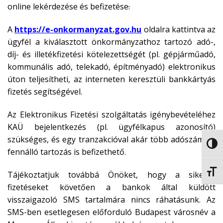
online lekérdezése és befizetése
.
A
https://e-onkormanyzat.gov.hu
oldalra kattintva az
ügyfél a kiválasztott önkormányzathoz tartozó adó-,
díj- és illetékfizetési kötelezettségét (pl. gépjárműadó,
kommunális adó, telekadó, építményadó) elektronikus
úton teljesítheti, az interneten keresztüli bankkártyás
fizetés segítségével.
Az Elektronikus Fizetési szolgáltatás igénybevételéhez
KAÜ bejelentkezés (pl. ügyfélkapus azonosító)
szükséges, és egy tranzakcióval akár több adószámlán
NAGY
fennálló tartozás is befizethető.
BETŰ
Tájékoztatjuk továbbá Önöket, hogy a sikeres
fizetéseket követően a bankok által küldött
visszaigazoló SMS tartalmára nincs ráhatásunk. Az
SMS-ben esetlegesen előforduló Budapest városnév a