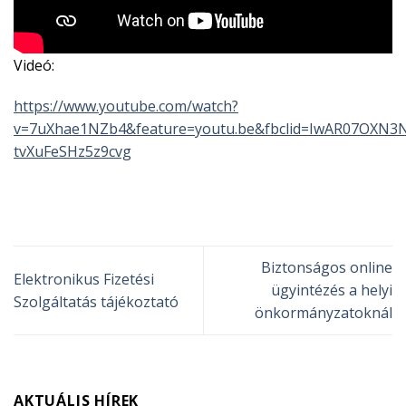
Videó:
https://www.youtube.com/watch?
v=7uXhae1NZb4&feature=youtu.be&fbclid=IwAR07OXN
tvXuFeSHz5z9cvg
Biztonságos online
Elektronikus Fizetési
ügyintézés a helyi
Szolgáltatás tájékoztató
önkormányzatoknál
AKTUÁLIS HÍREK