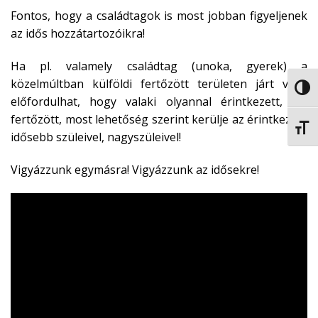
Fontos, hogy a családtagok is most jobban figyeljenek
az idős hozzátartozóikra!
Ha pl. valamely családtag (unoka, gyerek) a
közelmúltban külföldi fertőzött területen járt vagy
NAGY
előfordulhat, hogy valaki olyannal érintkezett, aki
fertőzött, most lehetőség szerint kerülje az érintkezést
BETŰ
idősebb szüleivel, nagyszüleivel!
Vigyázzunk egymásra! Vigyázzunk az idősekre!