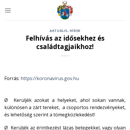
Skip
to
content
AKTUÁLIS
,
HÍREK
Felhívás az idősekhez és
családtagjaikhoz!
Forrás:
https://koronavirus.gov.hu
Ø Kerüljék azokat a helyeket, ahol sokan vannak,
különösen a zárt tereket, a csoportos rendezvényeket,
és lehetőség szerint a tömegközlekedést!
Ø Kerüljék az érintkezést lázas betegekkel, vagy olyan