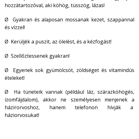
hozzátartozóval, aki köhög, tüsszög, lázas!
Ø Gyakran és alaposan mossanak kezet, szappannal
és vízzel!
Ø Kerüljék a puszit, az ölelést, és a kézfogást!
Ø Szellőztessenek gyakran!
Ø Egyenek sok gyümölcsöt, zöldséget és vitamindús
ételeket!
Ø Ha tüneteik vannak (például láz, szárazköhögés,
izomfájdalom), akkor ne személyesen menjenek a
házirorvoshoz, hanem telefonon hívják a
háziorvosukat!