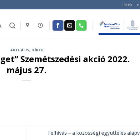
Hírek
e
A
AKTUÁLIS
,
HÍREK
get” Szemétszedési akció 2022.
május 27.
Felhívás – a közösségi együttélés alap