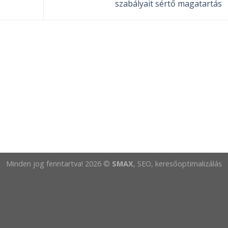
szabályait sértő magatartás
Minden jog fenntartva! 2026 ©
SMAX
, SEO, keresőoptimalizálás