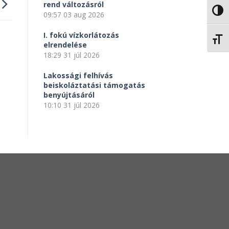
rend változásról
NAGY
09:57
03 aug 2026
I. fokú vízkorlátozás
BETŰ
elrendelése
18:29
31 júl 2026
Lakossági felhívás
beiskoláztatási támogatás
benyújtásáról
10:10
31 júl 2026