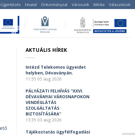
-Ügyintézés
Hivatal
Önkormányzat
Városunk
Média
Választások
AKTUÁLIS HÍREK
Intézd Telekomos ügyeidet
helyben, Dévaványán.
11:55
05 aug 2026
PÁLYÁZATI FELHÍVÁS “XXVI.
DÉVAVÁNYAI VÁROSNAPOKON
VENDÉGLÁTÁS
SZOLGÁLTATÁS
BIZTOSÍTÁSÁRA”
13:35
03 aug 2026
vető
Tájékoztatás ügyfélfogadási