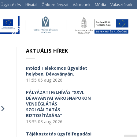
-Ügyintézés
Hivatal
Önkormányzat
Városunk
Média
Választások
AKTUÁLIS HÍREK
Intézd Telekomos ügyeidet
helyben, Dévaványán.
11:55
05 aug 2026
PÁLYÁZATI FELHÍVÁS “XXVI.
DÉVAVÁNYAI VÁROSNAPOKON
VENDÉGLÁTÁS
SZOLGÁLTATÁS
BIZTOSÍTÁSÁRA”
13:35
03 aug 2026
Tájékoztatás ügyfélfogadási