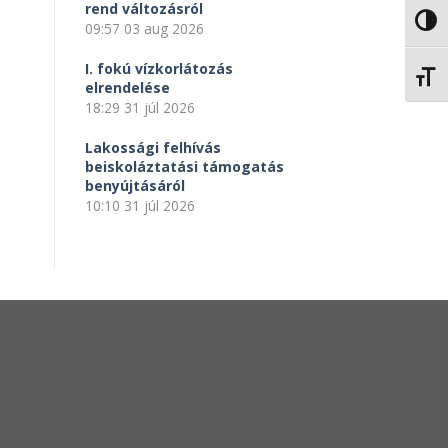
rend változásról
NAGY
09:57
03 aug 2026
I. fokú vízkorlátozás
BETŰ
elrendelése
18:29
31 júl 2026
Lakossági felhívás
beiskoláztatási támogatás
benyújtásáról
10:10
31 júl 2026