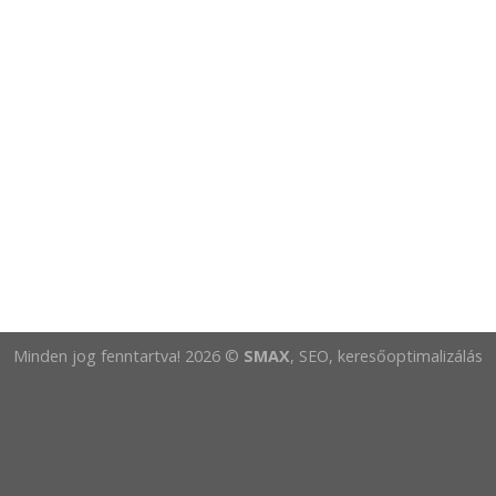
Minden jog fenntartva! 2026 ©
SMAX
, SEO, keresőoptimalizálás