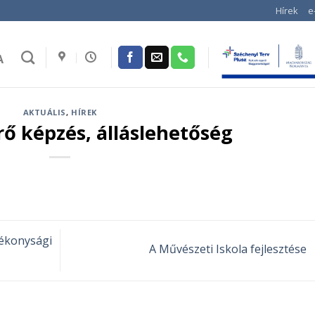
Hírek
e
A
AKTUÁLIS
,
HÍREK
 képzés, álláslehetőség
ékonysági
A Művészeti Iskola fejlesztése