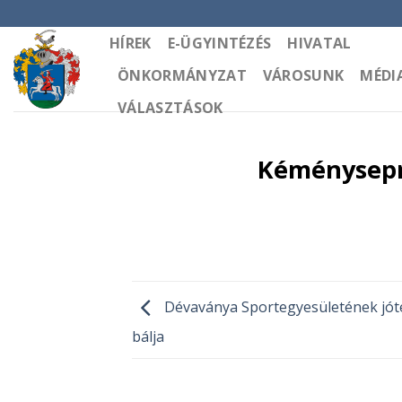
Skip
to
HÍREK
E-ÜGYINTÉZÉS
HIVATAL
content
ÖNKORMÁNYZAT
VÁROSUNK
MÉDI
VÁLASZTÁSOK
Kéményseprő
Dévaványa Sportegyesületének jót
bálja