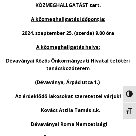
KÖZMEGHALLGATÁST
tart.
A közmeghallgatás időpontja:
2024. szeptember 25. (szerda) 9.00 óra
A közmeghallgatás helye:
Dévaványai Közös Önkormányzati Hivatal tetőtéri
tanácskozóterem
(Dévaványa, Árpád utca 1.)
NAGY
Az érdeklődő lakosokat szeretettel várjuk!
Kovács Attila Tamás s.k
.
BETŰ
Dévaványai Roma Nemzetiségi