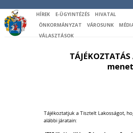
Skip
to
HÍREK
E-ÜGYINTÉZÉS
HIVATAL
content
ÖNKORMÁNYZAT
VÁROSUNK
MÉDI
VÁLASZTÁSOK
TÁJÉKOZTATÁS A
menetr
Tájékoztatjuk a Tisztelt Lakosságot, h
alábbi járatain: