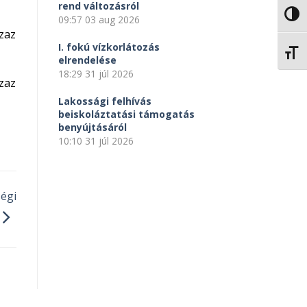
rend változásról
NAGY
09:57
03 aug 2026
zaz
I. fokú vízkorlátozás
BETŰ
elrendelése
18:29
31 júl 2026
zaz
Lakossági felhívás
beiskoláztatási támogatás
benyújtásáról
10:10
31 júl 2026
égi