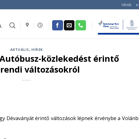
Hírek
e
A
AKTUÁLIS
,
HÍREK
utóbusz-közlekedést érintő
endi változásokról
ogy Dévaványát érintő változások lépnek érvénybe a Volánb