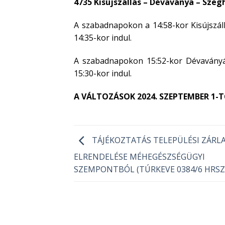
4735 Kisújszállás – Dévaványa – Sze
A szabadnapokon a 14:58-kor Kisújszál
14:35-kor indul.
A szabadnapokon 15:52-kor Dévaványáró
15:30-kor indul.
A VÁLTOZÁSOK 2024. SZEPTEMBER 1-T
TÁJÉKOZTATÁS TELEPÜLÉSI ZÁRL
ELRENDELÉSE MÉHEGÉSZSÉGÜGYI
SZEMPONTBÓL (TÚRKEVE 0384/6 HRSZ