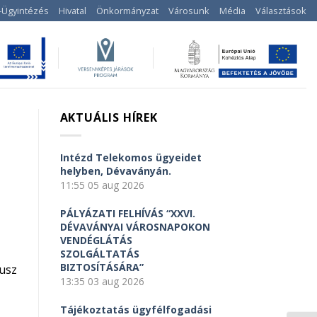
-Ügyintézés
Hivatal
Önkormányzat
Városunk
Média
Választások
AKTUÁLIS HÍREK
Intézd Telekomos ügyeidet
helyben, Dévaványán.
11:55
05 aug 2026
PÁLYÁZATI FELHÍVÁS “XXVI.
DÉVAVÁNYAI VÁROSNAPOKON
VENDÉGLÁTÁS
SZOLGÁLTATÁS
BIZTOSÍTÁSÁRA”
usz
13:35
03 aug 2026
Tájékoztatás ügyfélfogadási