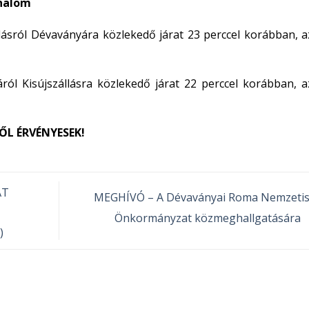
ghalom
lásról Dévaványára közlekedő járat 23 perccel korábban, a
l Kisújszállásra közlekedő járat 22 perccel korábban, a
ŐL ÉRVÉNYESEK!
AT
MEGHÍVÓ – A Dévaványai Roma Nemzetis
Önkormányzat közmeghallgatására
)