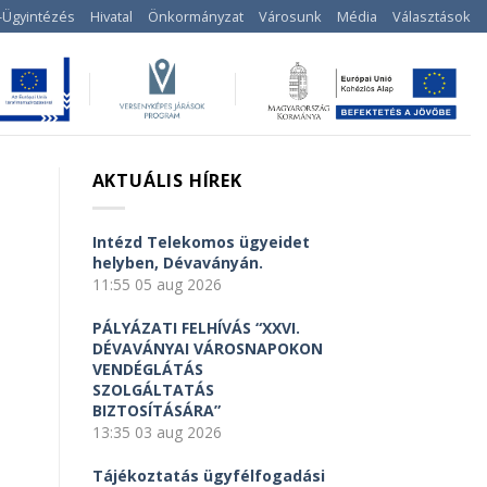
-Ügyintézés
Hivatal
Önkormányzat
Városunk
Média
Választások
AKTUÁLIS HÍREK
Intézd Telekomos ügyeidet
helyben, Dévaványán.
11:55
05 aug 2026
PÁLYÁZATI FELHÍVÁS “XXVI.
DÉVAVÁNYAI VÁROSNAPOKON
VENDÉGLÁTÁS
SZOLGÁLTATÁS
BIZTOSÍTÁSÁRA”
13:35
03 aug 2026
Tájékoztatás ügyfélfogadási