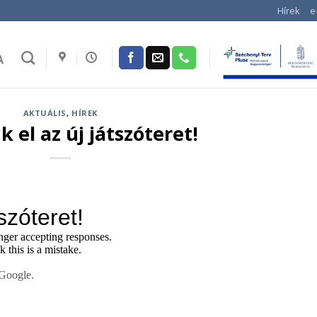
Hírek
e
A
AKTUÁLIS
,
HÍREK
 el az új játszóteret!