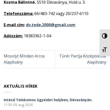
Kozma Bálintné
, 5510 Dévaványa, Hold u. 3.
Telefonszáma:
66/483-742 vagy 20/237-6110
E-mail cím
:
dv.tede.2000@gmail.com
Adószám:
18383362-1-04
NAGY
BETŰ
Mosolyt Minden Arcra
Túrér Partja Középiskolai
Alapítvány
Alapítvány
AKTUÁLIS HÍREK
Intézd Telekomos ügyeidet helyben, Dévaványán.
11:55
05 aug 2026