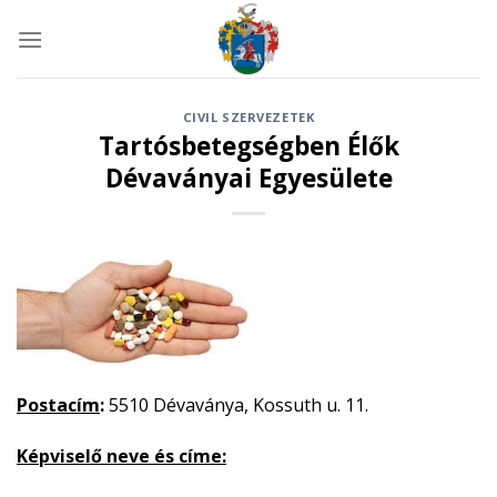
Skip
to
content
CIVIL SZERVEZETEK
Tartósbetegségben Élők
Dévaványai Egyesülete
Postacím
:
5510 Dévaványa, Kossuth u. 11.
Képviselő neve és címe: