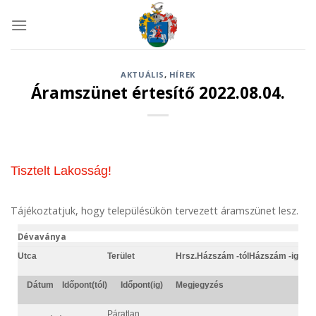
Skip
to
content
AKTUÁLIS
,
HÍREK
Áramszünet értesítő 2022.08.04.
Tisztelt Lakosság!
Tájékoztatjuk, hogy településükön tervezett áramszünet lesz.
Dévaványa
Utca
Terület
Hrsz.
Házszám -tól
Házszám -ig
Dátum
Időpont(tól)
Időpont(ig)
Megjegyzés
Páratlan