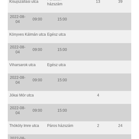
Kisujszállási utca
13
39
házszám
2022-08-
09:00
15:00
04
Könyves Kálmán utca
Egész utca
2022-08-
09:00
15:00
04
Viharsarok utca
Egész utca
2022-08-
09:00
15:00
04
Jókai Mór utca
4
2022-08-
09:00
15:00
04
Thököly Imre utca
Páros házszám
2
24
2022-08-