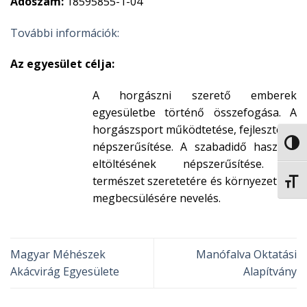
Adószám:
18595855-1-04
További információk:
Az egyesület célja:
A horgászni szerető emberek
egyesületbe történő összefogása. A
horgászsport működtetése, fejlesztése,
NAGY
népszerűsítése. A szabadidő hasznos
eltöltésének népszerűsítése. A
természet szeretetére és környezetünk
BETŰ
megbecsülésére nevelés.
Magyar Méhészek
Manófalva Oktatási
Akácvirág Egyesülete
Alapítvány