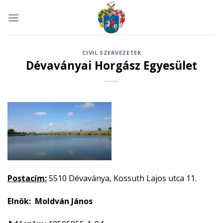
Skip
to
content
CIVIL SZERVEZETEK
Dévaványai Horgász Egyesület
Postacím:
5510 Dévaványa, Kossuth Lajos utca 11.
Elnök: Moldván János