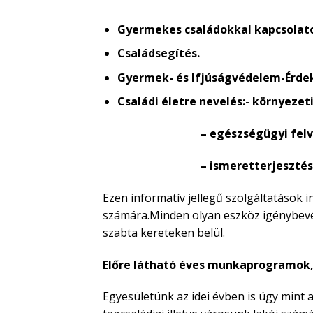
Gyermekes családokkal kapcsolato
Családsegítés.
Gyermek- és Ifjúságvédelem-Érdek
Családi életre nevelés:- környezet
– egészségügyi felvilá
– ismeretterjesztés
Ezen informatív jellegű szolgáltatások 
számára.Minden olyan eszköz igénybevét
szabta kereteken belül.
Előre látható éves munkaprogramok, 
Egyesületünk az idei évben is úgy mint