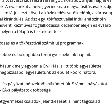
ára. A tavaszi időszakra farsangot, nőnapot, anyák napját és
k. A nyarunkat a helyi gyermeknap megvalósításával kezdj
en látjuk, ezt követi a közlekedési vetélkedőnk, a városna
 kirándulás. Az ősz egy tökfesztivállal indul ami szintén
 adventi kézműves foglalkozással december elején és évzáró
yen a télapó is tiszteletét teszi.
kozás és a tökfesztivál számít új programnak.
esebbé és boldogabbá tenni gyermekeink napjait.
kházunk mely egyben a Civil Ház is, itt több egyesülettel
gbízásából egyesületünk az épület koordinátora.
l és pályázati pénzekből működtetjük. Számos pályázatot
 NCA-s pályázatok többsége.
tgyermekes családok jelentkezését is, mint tagcsalád.