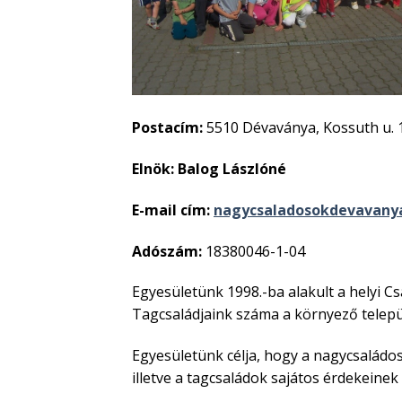
Postacím:
5510 Dévaványa, Kossuth u. 
Elnök:
Balog Lászlóné
E-mail cím:
nagycsaladosokdevavany
Adószám:
18380046-1-04
Egyesületünk 1998.-ba alakult a helyi C
Tagcsaládjaink száma a környező telepü
Egyesületünk célja, hogy a nagycsalád
illetve a tagcsaládok sajátos érdekeinek 