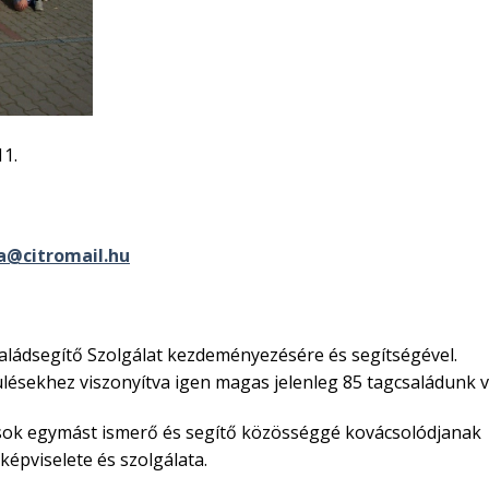
11.
a@citromail.hu
saládsegítő Szolgálat kezdeményezésére és segítségével.
lésekhez viszonyítva igen magas jelenleg 85 tagcsaládunk v
osok egymást ismerő és segítő közösséggé kovácsolódjanak
képviselete és szolgálata.