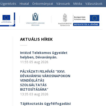
-Ügyintézés
Hivatal
Önkormányzat
Városunk
Média
Választások
AKTUÁLIS HÍREK
Intézd Telekomos ügyeidet
helyben, Dévaványán.
11:55
05 aug 2026
PÁLYÁZATI FELHÍVÁS “XXVI.
DÉVAVÁNYAI VÁROSNAPOKON
VENDÉGLÁTÁS
SZOLGÁLTATÁS
BIZTOSÍTÁSÁRA”
13:35
03 aug 2026
Tájékoztatás ügyfélfogadási