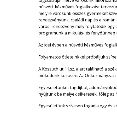
tagcsaládjai illetve városunk lakói szám
húsvéti kézműves foglalkozást tervezün
melyre városunk összes gyermekét szíves
rendezvényünk, családi nap és a romániai
városi rendezvény mely folytatódik egy
programunk a mikulás- és fenyőünnep mel
Az idei évben a húsvéti kézműves foglal
Folyamatos ötleteinkkel próbáljuk szín
A Kossuth út 11.sz. alatt található a szé
működünk közösen. Az Önkormányzat me
Egyesületünket tagdíjból, adományokbó
nyújtunk be melyek sikeresek, főleg az
Egyesületünk szívesen fogadja egy és ké