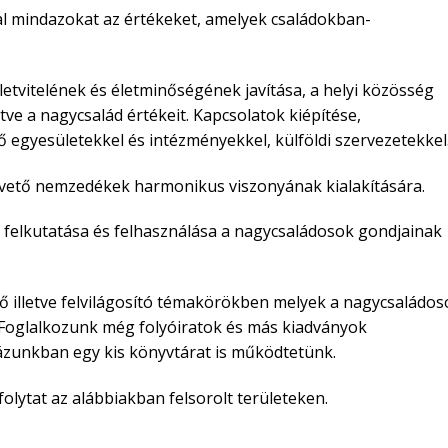
al mindazokat az értékeket, amelyek családokban-
etvitelének és életminőségének javítása, a helyi közösség
letve a nagycsalád értékeit. Kapcsolatok kiépítése,
egyesületekkel és intézményekkel, külföldi szervezetekkel
övető nemzedékek harmonikus viszonyának kialakítására.
k felkutatása és felhasználása a nagycsaládosok gondjainak
ő illetve felvilágosító témakörökben melyek a nagycsaládos
. Foglalkozunk még folyóiratok és más kiadványok
házunkban egy kis könyvtárat is működtetünk.
lytat az alábbiakban felsorolt területeken.