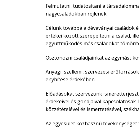
Felmutatni, tudatosítani a társadalomm
nagycsaládokban rejlenek.
Célunk továbbá a dévaványai családok él
értékei között szerepeltetni a család, il
együttműködés más családokat tömörítő 
Ösztönözni családjainkat az egymást k
Anyagi, szellemi, szervezési erőforráso
enyhítése érdekében.
Előadásokat szervezünk ismeretterjeszt
érdekeivel és gondjaival kapcsolatosak
közzétételével és ismertetésével, szék
Az egyesület közhasznú tevékenységet fo