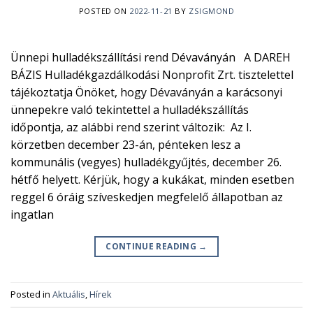
POSTED ON
2022-11-21
BY
ZSIGMOND
Ünnepi hulladékszállítási rend Dévaványán A DAREH
BÁZIS Hulladékgazdálkodási Nonprofit Zrt. tisztelettel
tájékoztatja Önöket, hogy Dévaványán a karácsonyi
ünnepekre való tekintettel a hulladékszállítás
időpontja, az alábbi rend szerint változik: Az I.
körzetben december 23-án, pénteken lesz a
kommunális (vegyes) hulladékgyűjtés, december 26.
hétfő helyett. Kérjük, hogy a kukákat, minden esetben
reggel 6 óráig szíveskedjen megfelelő állapotban az
ingatlan
CONTINUE READING
→
Posted in
Aktuális
,
Hírek