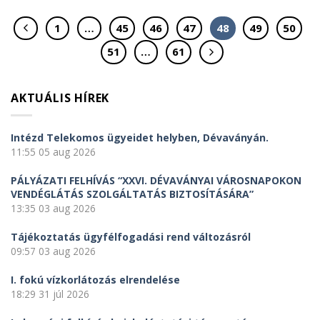
1
…
45
46
47
48
49
50
51
…
61
AKTUÁLIS HÍREK
Intézd Telekomos ügyeidet helyben, Dévaványán.
11:55
05 aug 2026
PÁLYÁZATI FELHÍVÁS “XXVI. DÉVAVÁNYAI VÁROSNAPOKON
VENDÉGLÁTÁS SZOLGÁLTATÁS BIZTOSÍTÁSÁRA”
13:35
03 aug 2026
Tájékoztatás ügyfélfogadási rend változásról
09:57
03 aug 2026
I. fokú vízkorlátozás elrendelése
18:29
31 júl 2026