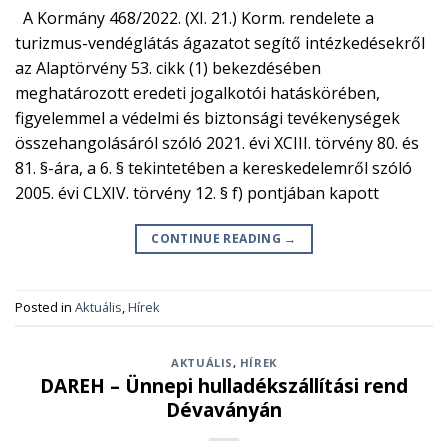
A Kormány 468/2022. (XI. 21.) Korm. rendelete a
turizmus-vendéglátás ágazatot segítő intézkedésekről
az Alaptörvény 53. cikk (1) bekezdésében
meghatározott eredeti jogalkotói hatáskörében,
figyelemmel a védelmi és biztonsági tevékenységek
összehangolásáról szóló 2021. évi XCIII. törvény 80. és
81. §-ára, a 6. § tekintetében a kereskedelemről szóló
2005. évi CLXIV. törvény 12. § f) pontjában kapott
CONTINUE READING
→
Posted in
Aktuális
,
Hírek
AKTUÁLIS
,
HÍREK
DAREH – Ünnepi hulladékszállítási rend
Dévaványán