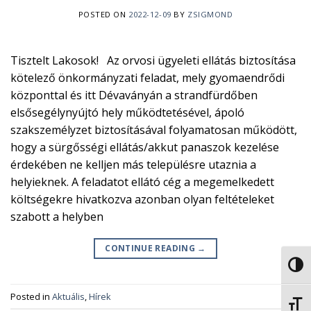
POSTED ON
2022-12-09
BY
ZSIGMOND
Tisztelt Lakosok! Az orvosi ügyeleti ellátás biztosítása
kötelező önkormányzati feladat, mely gyomaendrődi
központtal és itt Dévaványán a strandfürdőben
elsősegélynyújtó hely működtetésével, ápoló
szakszemélyzet biztosításával folyamatosan működött,
hogy a sürgősségi ellátás/akkut panaszok kezelése
érdekében ne kelljen más településre utaznia a
helyieknek. A feladatot ellátó cég a megemelkedett
költségekre hivatkozva azonban olyan feltételeket
szabott a helyben
CONTINUE READING
→
NAGY
Posted in
Aktuális
,
Hírek
BETŰ