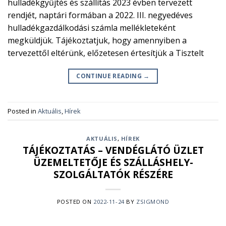
hulladékgyűjtés és szállítás 2023 évben tervezett
rendjét, naptári formában a 2022. III. negyedéves
hulladékgazdálkodási számla mellékleteként
megküldjük. Tájékoztatjuk, hogy amennyiben a
tervezettől eltérünk, előzetesen értesítjük a Tisztelt
CONTINUE READING
→
Posted in
Aktuális
,
Hírek
AKTUÁLIS
,
HÍREK
TÁJÉKOZTATÁS – VENDÉGLÁTÓ ÜZLET
ÜZEMELTETŐJE ÉS SZÁLLÁSHELY-
SZOLGÁLTATÓK RÉSZÉRE
POSTED ON
2022-11-24
BY
ZSIGMOND