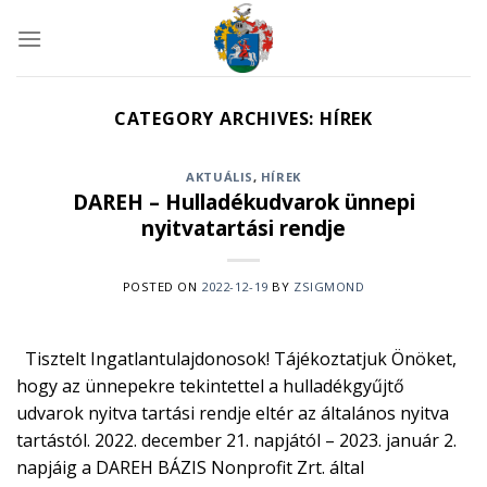
Skip
to
content
CATEGORY ARCHIVES:
HÍREK
AKTUÁLIS
,
HÍREK
DAREH – Hulladékudvarok ünnepi
nyitvatartási rendje
POSTED ON
2022-12-19
BY
ZSIGMOND
Tisztelt Ingatlantulajdonosok! Tájékoztatjuk Önöket,
hogy az ünnepekre tekintettel a hulladékgyűjtő
udvarok nyitva tartási rendje eltér az általános nyitva
tartástól. 2022. december 21. napjától – 2023. január 2.
napjáig a DAREH BÁZIS Nonprofit Zrt. által