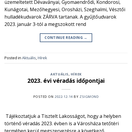
üzemeltetett Dévaványai, Gyomaendrődi, Kondorosi,
Kunágotai, Mezőhegyesi, Orosházi, Szeghalmi, Vésztői
hulladékudvarok ZÁRVA tartanak. A gyűjtőudvarok
2023. január 3-tól a megszokott rend
CONTINUE READING
→
Posted in
Aktuális
,
Hírek
AKTUÁLIS
,
HÍREK
2023. évi véradás időpontjai
POSTED ON
2022-12-14
BY
ZSIGMOND
Tájékoztatjuk a Tisztelt Lakosságot, hogy a helyben
történő véradás 2023. évben is a Városháza tetőtéri
termében kerül megszervezésre a következő